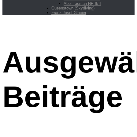
Abel Tasman NP II/II
Queenstown (Skydiving)
Franz Josef Glacier
Ausgewä
Beiträge