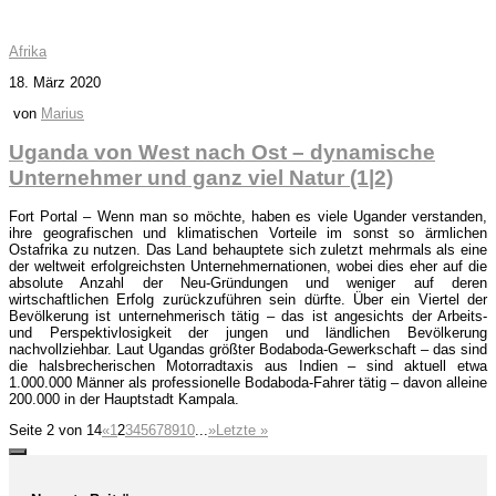
Afrika
18. März 2020
von
Marius
Uganda von West nach Ost – dynamische
Unternehmer und ganz viel Natur (1|2)
Fort Portal – Wenn man so möchte, haben es viele Ugander verstanden,
ihre geografischen und klimatischen Vorteile im sonst so ärmlichen
Ostafrika zu nutzen. Das Land behauptete sich zuletzt mehrmals als eine
der weltweit erfolgreichsten Unternehmernationen, wobei dies eher auf die
absolute Anzahl der Neu-Gründungen und weniger auf deren
wirtschaftlichen Erfolg zurückzuführen sein dürfte. Über ein Viertel der
Bevölkerung ist unternehmerisch tätig – das ist angesichts der Arbeits-
und Perspektivlosigkeit der jungen und ländlichen Bevölkerung
nachvollziehbar. Laut Ugandas größter Bodaboda-Gewerkschaft – das sind
die halsbrecherischen Motorradtaxis aus Indien – sind aktuell etwa
1.000.000 Männer als professionelle Bodaboda-Fahrer tätig – davon alleine
200.000 in der Hauptstadt Kampala.
Seite 2 von 14
«
1
2
3
4
5
6
7
8
9
10
...
»
Letzte »