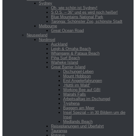
Sydney
Oh, wie schön ist Sydney!
S.O.S. – 36° und es wird noch heißer!
Blue Mountains National Park
Taronga: Schönster Zoo, schönste Stadt
Melbourne
Great Ocean Road
Neuseeland
Nordinsel
Auckland
Leigh & Omaha Beach
Whangarei & Pataua Beach
Piha Surf Beach
Waiheke Island
Great Barrier Island
Dschungel-Leben
Mount Hobbson
Erst Angelerfahrungen
„Hüttli im Wald“
Working Bee auf GBI
Wairahi Falls
Arbeitsalltag im Dschungel
Tryphena
Baggern am Meer
Insel Spezial – in 30 Bildern um die
Insel
Medlands Beach
Reiseplanungen und Überfahrt
Tauranga
Rotorua