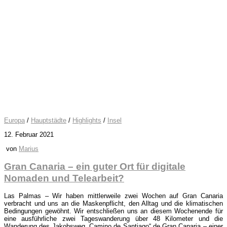
Europa
/
Hauptstädte
/
Highlights
/
Insel
12. Februar 2021
von
Marius
Gran Canaria – ein guter Ort für digitale
Nomaden und Telearbeit?
Las Palmas – Wir haben mittlerweile zwei Wochen auf Gran Canaria
verbracht und uns an die Maskenpflicht, den Alltag und die klimatischen
Bedingungen gewöhnt. Wir entschließen uns an diesem Wochenende für
eine ausführliche zwei Tageswanderung über 48 Kilometer und die
Wanderung des Jakobsweg „Camino de Santiago“ de Gran Canaria – einer