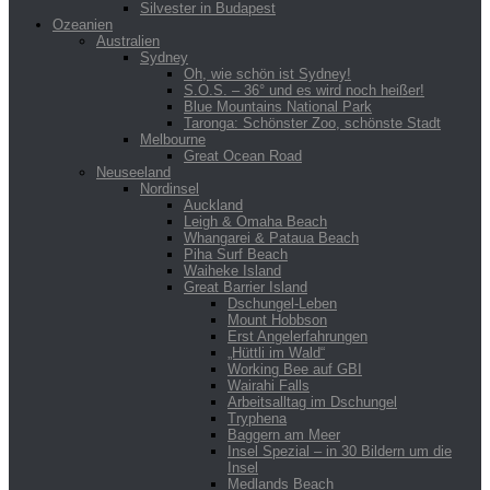
Silvester in Budapest
Ozeanien
Australien
Sydney
Oh, wie schön ist Sydney!
S.O.S. – 36° und es wird noch heißer!
Blue Mountains National Park
Taronga: Schönster Zoo, schönste Stadt
Melbourne
Great Ocean Road
Neuseeland
Nordinsel
Auckland
Leigh & Omaha Beach
Whangarei & Pataua Beach
Piha Surf Beach
Waiheke Island
Great Barrier Island
Dschungel-Leben
Mount Hobbson
Erst Angelerfahrungen
„Hüttli im Wald“
Working Bee auf GBI
Wairahi Falls
Arbeitsalltag im Dschungel
Tryphena
Baggern am Meer
Insel Spezial – in 30 Bildern um die
Insel
Medlands Beach