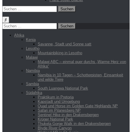
Suchen
nach:
Suchen
nach:
Afrika
Kenia
Savanne, Stadt und Sonne satt
Lesotho
Mountainbiking in Lesotho
Malawi
Malawi ABC – einmal quer durchs „Warme Herz von
Afrika“
Namibia
Namibia in 10 Tagen – Schotterpisten, Einsamkeit
und wilde Tiere
Sambia
South Luangwa National Park
Südafrika
Praktikum in Pretoria
Kapstadt und Umgebung
Quad und Horse im Golden Gate Highlands NP
Safari im Pilanesberg NP
Sentinel Hike in den Drakensbergen
Krüger National Park
Thukela Gorge Walk in den Drakensbergen
Blyde River Canyon