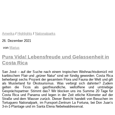
Amerika
/
Highlights
/
Nationalparks
26. Dezember 2021
von
Marius
Pura Vida! Lebensfreude und Gelassenheit in
Costa Rica
San José – auf der Suche nach einem tropischen Weihnachtsdomizil mit
karibischem Flair und „grüner Natur“ sind wir fündig geworden. Costa Rica
beherbergt sechs Prozent der gesamtem Flora und Fauna der Welt und gilt
als Musterland für Ökotourismus. Was verbirgt sich dahinter? Zudem
gelten die Ticos als gastfreundliche, weltoffene und umtriebige
Gesprächspartner. Stimmt das? Wir blocken uns ins Summe 20 Tage für
Costa Rica und Panama und legen in der Zeit etliche Kilometer auf der
Straße und dem Wasser zurück. Dieser Bericht handelt von Besuchen im
Tortuguero Nationalpark, im Funsport-Zentrum La Fortuna, bei Don Juan’s
3-in-1-Plantage und im Santa Elena Nebelwaldreservat.