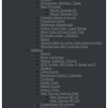
Otorohanga, Hamilton, Taupo
New Plymouth
Mount Taranaki I/II
Mount Taranaki II/II
Tongariro Alpine Crossing
Palmerston North
Wellington (Hauptstadt)
Paihia, East Coast, Cape Reinga
West Coast & Kauri Giant Tree
Riverside Lodge – Woofing
Napier
„Besser hätte es sicher nicht laufen können“
Abschied aus dem Land der Kiwis
Südinsel
Nelson
Merry Christmas
Mapua, Kaikoura, Cheviot
4200 Schafe, 950 Kühe, 6 Hunde und 3
Alpakas
Christchurch
Mackenzie District > Dunedin
Fiordland
Kepler Track
Milford Sound
Arthur’s Pass
Abel Tasman National Park
Abel Tasman NP I/II
Abel Tasman NP II/II
Queenstown (Skydiving)
Franz Josef Glacier