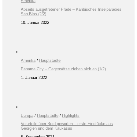
Amerika
Abseits ausgetretener Pfade – Karibisches Inselparadies
San Blas (2/2)
10. Januar 2022
Amerika
/
Hauptstädte
Panama City – Gegensätze ziehen sich an (1/2)
1. Januar 2022
Europa
/
Hauptstädte
/
Highlights
Vorurteile über Bord geworfen – erste Eindrücke aus
Georgien und dem Kaukasus
5. September 2021