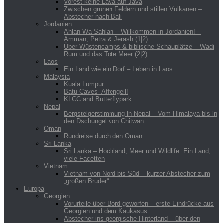
Vorest keine Lava auf Java
Zwischen grünen Feldern und stillen Vulkanen –
Abstecher nach Bali
Jordanien
Ahlan Wa Sahlan – Willkommen in Jordanien! –
Amman, Petra & Jerash (1|2)
Über Wüstencamps & biblische Schauplätze – Wadi
Rum und das Tote Meer (2|2)
Laos
Ein Land wie ein Dorf – Leben in Laos
Malaysia
Kuala Lumpur
Batu Caves- Affengeil!
KLCC and Butterflypark
Nepal
Bergsteigerstimmung in Nepal – Vom Himalaya bis in
den Dschungel von Chitwan
Oman
Rundreise durch den Oman
Sri Lanka
Sri Lanka – Hochland, Meer und Wildlife: Ein Land,
viele Facetten
Vietnam
Vietnam von Nord bis Süd – kurzer Abstecher zum
„großen Bruder“
Europa
Georgien
Vorurteile über Bord geworfen – erste Eindrücke aus
Georgien und dem Kaukasus
Abstecher ins georgische Hinterland – über den