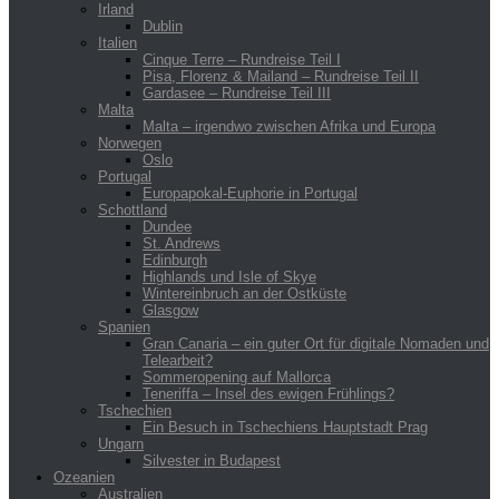
Irland
Dublin
Italien
Cinque Terre – Rundreise Teil I
Pisa, Florenz & Mailand – Rundreise Teil II
Gardasee – Rundreise Teil III
Malta
Malta – irgendwo zwischen Afrika und Europa
Norwegen
Oslo
Portugal
Europapokal-Euphorie in Portugal
Schottland
Dundee
St. Andrews
Edinburgh
Highlands und Isle of Skye
Wintereinbruch an der Ostküste
Glasgow
Spanien
Gran Canaria – ein guter Ort für digitale Nomaden und
Telearbeit?
Sommeropening auf Mallorca
Teneriffa – Insel des ewigen Frühlings?
Tschechien
Ein Besuch in Tschechiens Hauptstadt Prag
Ungarn
Silvester in Budapest
Ozeanien
Australien