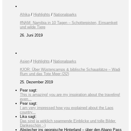
Afrika
/
Highlights
/
Nationalparks
#NAM: Namibia in 10 Tagen – Schotterpisten, Einsamkeit
und wilde Tiere
26. Juni 2019
Asien
/
Highlights
/
Nationalparks
#JOR: Über Wüstencamps & biblische Schauplätze – Wadi
Rum und das Tote Meer (2|2)
25. Dezember 2019
Pear sagt:
This is amazing! you are my inspiration about the traveling!
even...
Pear sagt:
I am very impressed how you explained about the Laos
country...
Lika sagt:
Das sind ja wirklich spannende Einblicke und tolle Bilder.
Dankeschön :-)
Abstecher ins georgische Hinterland – über den Abano Pass