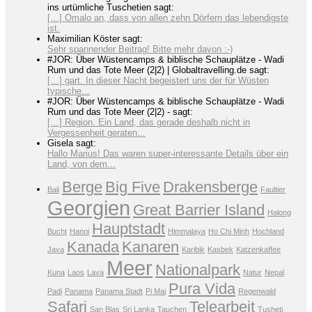
ins urtümliche Tuschetien sagt:
[…] Omalo an, dass von allen zehn Dörfern das lebendigste
ist.
Maximilian Köster sagt:
Sehr spannender Beitrag! Bitte mehr davon :-)
#JOR: Über Wüstencamps & biblische Schauplätze - Wadi
Rum und das Tote Meer (2|2) | Globaltravelling.de sagt:
[…] gart. In dieser Nacht begeistert uns der für Wüsten
typische...
#JOR: Über Wüstencamps & biblische Schauplätze - Wadi
Rum und das Tote Meer (2|2) - sagt:
[…] Region. Ein Land, das gerade deshalb nicht in
Vergessenheit geraten...
Gisela sagt:
Hallo Marius! Das waren super-interessante Details über ein
Land, von dem...
Berge
Big Five
Drakensberge
Bali
Faultier
Georgien
Great Barrier Island
Halong
Hauptstadt
Bucht
Hanoi
Himmalaya
Ho Chi Minh
Hochland
Kanada
Kanaren
Java
Karibik
Kasbek
Katzenkaffee
Meer
Nationalpark
Kuna
Laos
Lava
Natur
Nepal
Pura Vida
Padi
Panama
Panama Stadt
Pi Mai
Regenwald
Safari
Telearbeit
San Blas
Sri Lanka
Tauchen
Tusheti