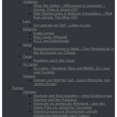
Jordanien
Ahlan Wa Sahlan – Willkommen in Jordanien! –
Amman, Petra & Jerash (1|2)
Über Wüstencamps & biblische Schauplätze – Wadi
Rum und das Tote Meer (2|2)
Laos
Ein Land wie ein Dorf – Leben in Laos
Malaysia
Kuala Lumpur
Batu Caves- Affengeil!
KLCC and Butterflypark
Nepal
Bergsteigerstimmung in Nepal – Vom Himalaya bis in
den Dschungel von Chitwan
Oman
Rundreise durch den Oman
Sri Lanka
Sri Lanka – Hochland, Meer und Wildlife: Ein Land,
viele Facetten
Vietnam
Vietnam von Nord bis Süd – kurzer Abstecher zum
„großen Bruder“
Europa
Georgien
Vorurteile über Bord geworfen – erste Eindrücke aus
Georgien und dem Kaukasus
Abstecher ins georgische Hinterland – über den
Abano Pass ins urtümliche Tuschetien
Georgisch-russische Beziehungen und die
militärische Heerstraße nach Gudauri