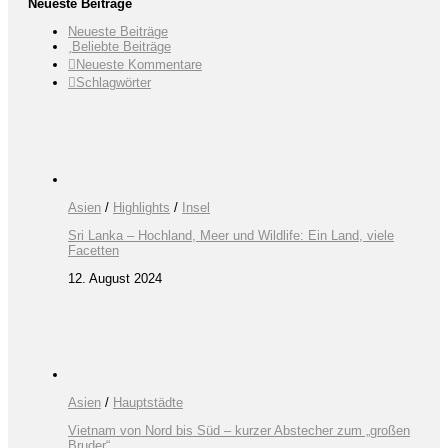
Neueste Beiträge
Neueste Beiträge
Beliebte Beiträge
Neueste Kommentare
Schlagwörter
Asien
/
Highlights
/
Insel
Sri Lanka – Hochland, Meer und Wildlife: Ein Land, viele
Facetten
12. August 2024
Asien
/
Hauptstädte
Vietnam von Nord bis Süd – kurzer Abstecher zum „großen
Bruder“