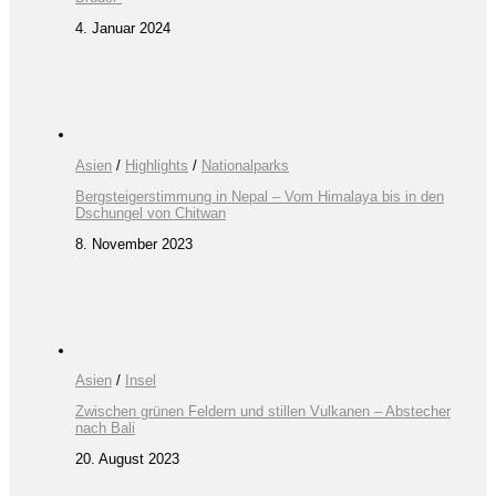
4. Januar 2024
Asien
/
Highlights
/
Nationalparks
Bergsteigerstimmung in Nepal – Vom Himalaya bis in den
Dschungel von Chitwan
8. November 2023
Asien
/
Insel
Zwischen grünen Feldern und stillen Vulkanen – Abstecher
nach Bali
20. August 2023