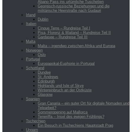
Abano Pass ins urtümliche Tuschetien
Georgisch-russische Beziehungen und die
militärische Heerstraße nach Gudauri
Irland
Dublin
Italien
Cinque Terre – Rundreise Teil I
Pisa, Florenz & Mailand – Rundreise Teil II
Gardasee – Rundreise Teil III
Malta
Malta – irgendwo zwischen Afrika und Europa
Norwegen
Oslo
Portugal
Europapokal-Euphorie in Portugal
Schottland
Dundee
St. Andrews
Edinburgh
Highlands und Isle of Skye
Wintereinbruch an der Ostküste
Glasgow
Spanien
Gran Canaria – ein guter Ort für digitale Nomaden und
Telearbeit?
Sommeropening auf Mallorca
Teneriffa – Insel des ewigen Frühlings?
Tschechien
Ein Besuch in Tschechiens Hauptstadt Prag
Ungarn