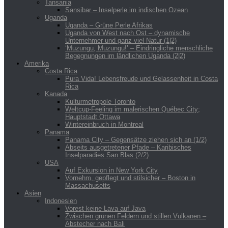
Tansania
Sansibar – Inselperle im indischen Ozean
Uganda
Uganda – Grüne Perle Afrikas
Uganda von West nach Ost – dynamische
Unternehmer und ganz viel Natur (1|2)
‘Muzungu, Muzungu!’ – Eindringliche menschliche
Begegnungen im ländlichen Uganda (2|2)
Amerika
Costa Rica
Pura Vida! Lebensfreude und Gelassenheit in Costa
Rica
Kanada
Kulturmetropole Toronto
Weltcup-Feeling im malerischen Québec City;
Hauptstadt Ottawa
Wintereinbruch in Montreal
Panama
Panama City – Gegensätze ziehen sich an (1/2)
Abseits ausgetretener Pfade – Karibisches
Inselparadies San Blas (2/2)
USA
Auf Exkursion in New York City
Vornehm, gepflegt und stilsicher – Boston in
Massachusetts
Asien
Indonesien
Vorest keine Lava auf Java
Zwischen grünen Feldern und stillen Vulkanen –
Abstecher nach Bali