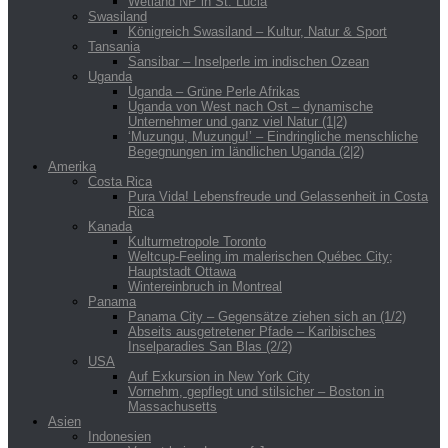
Wetland NP in St. Lucia
Swasiland
Königreich Swasiland – Kultur, Natur & Sport
Tansania
Sansibar – Inselperle im indischen Ozean
Uganda
Uganda – Grüne Perle Afrikas
Uganda von West nach Ost – dynamische
Unternehmer und ganz viel Natur (1|2)
‘Muzungu, Muzungu!’ – Eindringliche menschliche
Begegnungen im ländlichen Uganda (2|2)
Amerika
Costa Rica
Pura Vida! Lebensfreude und Gelassenheit in Costa
Rica
Kanada
Kulturmetropole Toronto
Weltcup-Feeling im malerischen Québec City;
Hauptstadt Ottawa
Wintereinbruch in Montreal
Panama
Panama City – Gegensätze ziehen sich an (1/2)
Abseits ausgetretener Pfade – Karibisches
Inselparadies San Blas (2/2)
USA
Auf Exkursion in New York City
Vornehm, gepflegt und stilsicher – Boston in
Massachusetts
Asien
Indonesien