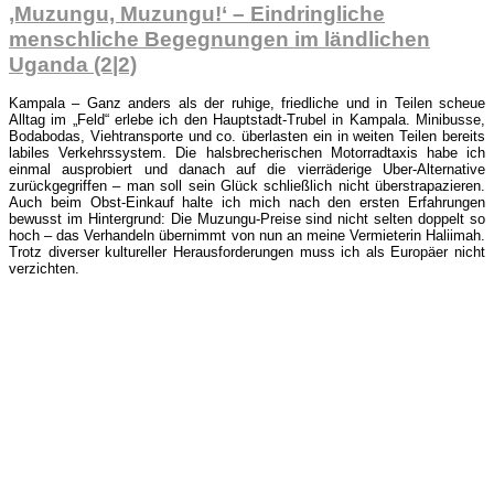
‚Muzungu, Muzungu!‘ – Eindringliche
menschliche Begegnungen im ländlichen
Uganda (2|2)
Kampala – Ganz anders als der ruhige, friedliche und in Teilen scheue
Alltag im „Feld“ erlebe ich den Hauptstadt-Trubel in Kampala. Minibusse,
Bodabodas, Viehtransporte und co. überlasten ein in weiten Teilen bereits
labiles Verkehrssystem. Die halsbrecherischen Motorradtaxis habe ich
einmal ausprobiert und danach auf die vierräderige Uber-Alternative
zurückgegriffen – man soll sein Glück schließlich nicht überstrapazieren.
Auch beim Obst-Einkauf halte ich mich nach den ersten Erfahrungen
bewusst im Hintergrund: Die Muzungu-Preise sind nicht selten doppelt so
hoch – das Verhandeln übernimmt von nun an meine Vermieterin Haliimah.
Trotz diverser kultureller Herausforderungen muss ich als Europäer nicht
verzichten.