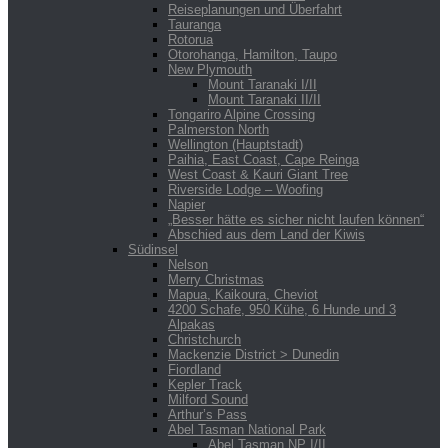
Reiseplanungen und Überfahrt
Tauranga
Rotorua
Otorohanga, Hamilton, Taupo
New Plymouth
Mount Taranaki I/II
Mount Taranaki II/II
Tongariro Alpine Crossing
Palmerston North
Wellington (Hauptstadt)
Paihia, East Coast, Cape Reinga
West Coast & Kauri Giant Tree
Riverside Lodge – Woofing
Napier
„Besser hätte es sicher nicht laufen können“
Abschied aus dem Land der Kiwis
Südinsel
Nelson
Merry Christmas
Mapua, Kaikoura, Cheviot
4200 Schafe, 950 Kühe, 6 Hunde und 3
Alpakas
Christchurch
Mackenzie District > Dunedin
Fiordland
Kepler Track
Milford Sound
Arthur’s Pass
Abel Tasman National Park
Abel Tasman NP I/II