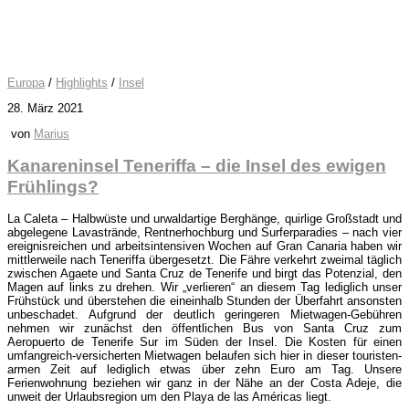
Europa
/
Highlights
/
Insel
28. März 2021
von
Marius
Kanareninsel Teneriffa – die Insel des ewigen
Frühlings?
La Caleta – Halbwüste und urwaldartige Berghänge, quirlige Großstadt und
abgelegene Lavastrände, Rentnerhochburg und Surferparadies – nach vier
ereignisreichen und arbeitsintensiven Wochen auf Gran Canaria haben wir
mittlerweile nach Teneriffa übergesetzt. Die Fähre verkehrt zweimal täglich
zwischen Agaete und Santa Cruz de Tenerife und birgt das Potenzial, den
Magen auf links zu drehen. Wir „verlieren“ an diesem Tag lediglich unser
Frühstück und überstehen die eineinhalb Stunden der Überfahrt ansonsten
unbeschadet. Aufgrund der deutlich geringeren Mietwagen-Gebühren
nehmen wir zunächst den öffentlichen Bus von Santa Cruz zum
Aeropuerto de Tenerife Sur im Süden der Insel. Die Kosten für einen
umfangreich-versicherten Mietwagen belaufen sich hier in dieser touristen-
armen Zeit auf lediglich etwas über zehn Euro am Tag. Unsere
Ferienwohnung beziehen wir ganz in der Nähe an der Costa Adeje, die
unweit der Urlaubsregion um den Playa de las Américas liegt.