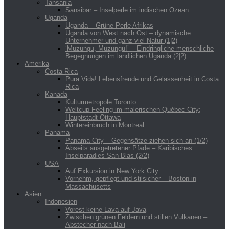
Tansania
Sansibar – Inselperle im indischen Ozean
Uganda
Uganda – Grüne Perle Afrikas
Uganda von West nach Ost – dynamische
Unternehmer und ganz viel Natur (1|2)
‘Muzungu, Muzungu!’ – Eindringliche menschliche
Begegnungen im ländlichen Uganda (2|2)
Amerika
Costa Rica
Pura Vida! Lebensfreude und Gelassenheit in Costa
Rica
Kanada
Kulturmetropole Toronto
Weltcup-Feeling im malerischen Québec City;
Hauptstadt Ottawa
Wintereinbruch in Montreal
Panama
Panama City – Gegensätze ziehen sich an (1/2)
Abseits ausgetretener Pfade – Karibisches
Inselparadies San Blas (2/2)
USA
Auf Exkursion in New York City
Vornehm, gepflegt und stilsicher – Boston in
Massachusetts
Asien
Indonesien
Vorest keine Lava auf Java
Zwischen grünen Feldern und stillen Vulkanen –
Abstecher nach Bali