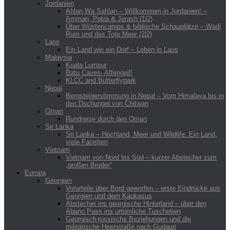
Jordanien
Ahlan Wa Sahlan – Willkommen in Jordanien! –
Amman, Petra & Jerash (1|2)
Über Wüstencamps & biblische Schauplätze – Wadi
Rum und das Tote Meer (2|2)
Laos
Ein Land wie ein Dorf – Leben in Laos
Malaysia
Kuala Lumpur
Batu Caves- Affengeil!
KLCC and Butterflypark
Nepal
Bergsteigerstimmung in Nepal – Vom Himalaya bis in
den Dschungel von Chitwan
Oman
Rundreise durch den Oman
Sri Lanka
Sri Lanka – Hochland, Meer und Wildlife: Ein Land,
viele Facetten
Vietnam
Vietnam von Nord bis Süd – kurzer Abstecher zum
„großen Bruder“
Europa
Georgien
Vorurteile über Bord geworfen – erste Eindrücke aus
Georgien und dem Kaukasus
Abstecher ins georgische Hinterland – über den
Abano Pass ins urtümliche Tuschetien
Georgisch-russische Beziehungen und die
militärische Heerstraße nach Gudauri