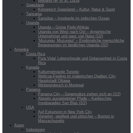
Wetland NP in St. Lucia
Swasiland
Königreich Swasiland – Kultur, Natur & Sport
Tansania
Sansibar – Inselperle im indischen Ozean
Uganda
Uganda – Grüne Perle Afrikas
Uganda von West nach Ost – dynamische
Unternehmer und ganz viel Natur (1|2)
‘Muzungu, Muzungu!’ – Eindringliche menschliche
Begegnungen im ländlichen Uganda (2|2)
Amerika
Costa Rica
Pura Vida! Lebensfreude und Gelassenheit in Costa
Rica
Kanada
Kulturmetropole Toronto
Weltcup-Feeling im malerischen Québec City;
Hauptstadt Ottawa
Wintereinbruch in Montreal
Panama
Panama City – Gegensätze ziehen sich an (1/2)
Abseits ausgetretener Pfade – Karibisches
Inselparadies San Blas (2/2)
USA
Auf Exkursion in New York City
Vornehm, gepflegt und stilsicher – Boston in
Massachusetts
Asien
Indonesien