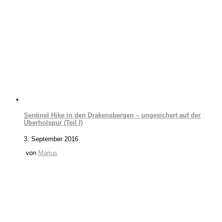
Sentinel Hike in den Drakensbergen – ungesichert auf der
Überholspur (Teil I)
3. September 2016
von
Marius