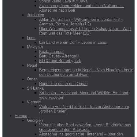
Vorest keine Lava auf Java
Zwischen grünen Feldern und stillen Vulkanen –
Abstecher nach Bali
Jordanien
Ahlan Wa Sahlan – Willkommen in Jordanien! –
Amman, Petra & Jerash (1|2)
Über Wüstencamps & biblische Schauplätze – Wadi
Rum und das Tote Meer (2|2)
Laos
Ein Land wie ein Dorf – Leben in Laos
Malaysia
Kuala Lumpur
Batu Caves- Affengeil!
KLCC and Butterflypark
Nepal
Bergsteigerstimmung in Nepal – Vom Himalaya bis in
den Dschungel von Chitwan
Oman
Rundreise durch den Oman
Sri Lanka
Sri Lanka – Hochland, Meer und Wildlife: Ein Land,
viele Facetten
Vietnam
Vietnam von Nord bis Süd – kurzer Abstecher zum
„großen Bruder“
Europa
Georgien
Vorurteile über Bord geworfen – erste Eindrücke aus
Georgien und dem Kaukasus
Abstecher ins georgische Hinterland – über den