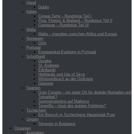
Irland
Dublin
Italien
Cinque Terre – Rundreise Teil I
Pisa, Florenz & Mailand – Rundreise Teil II
Gardasee – Rundreise Teil III
Malta
Malta – irgendwo zwischen Afrika und Europa
Norwegen
Oslo
Portugal
Europapokal-Euphorie in Portugal
Schottland
Dundee
St. Andrews
Edinburgh
Highlands und Isle of Skye
Wintereinbruch an der Ostküste
Glasgow
Spanien
Gran Canaria – ein guter Ort für digitale Nomaden und
Telearbeit?
Sommeropening auf Mallorca
Teneriffa – Insel des ewigen Frühlings?
Tschechien
Ein Besuch in Tschechiens Hauptstadt Prag
Ungarn
Silvester in Budapest
Ozeanien
Australien