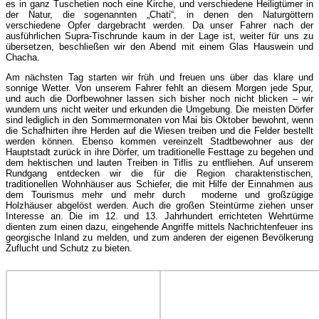
es in ganz Tuschetien noch eine Kirche, und verschiedene Heiligtümer in
der Natur, die sogenannten „Chati“, in denen den Naturgöttern
verschiedene Opfer dargebracht werden. Da unser Fahrer nach der
ausführlichen Supra-Tischrunde kaum in der Lage ist, weiter für uns zu
übersetzen, beschließen wir den Abend mit einem Glas Hauswein und
Chacha.
Am nächsten Tag starten wir früh und freuen uns über das klare und
sonnige Wetter. Von unserem Fahrer fehlt an diesem Morgen jede Spur,
und auch die Dorfbewohner lassen sich bisher noch nicht blicken – wir
wundern uns nicht weiter und erkunden die Umgebung. Die meisten Dörfer
sind lediglich in den Sommermonaten von Mai bis Oktober bewohnt, wenn
die Schafhirten ihre Herden auf die Wiesen treiben und die Felder bestellt
werden können. Ebenso kommen vereinzelt Stadtbewohner aus der
Hauptstadt zurück in ihre Dörfer, um traditionelle Festtage zu begehen und
dem hektischen und lauten Treiben in Tiflis zu entfliehen. Auf unserem
Rundgang entdecken wir die für die Region charakteristischen,
traditionellen Wohnhäuser aus Schiefer, die mit Hilfe der Einnahmen aus
dem Tourismus mehr und mehr durch moderne und großzügige
Holzhäuser abgelöst werden. Auch die großen Steintürme ziehen unser
Interesse an. Die im 12. und 13. Jahrhundert errichteten Wehrtürme
dienten zum einen dazu, eingehende Angriffe mittels Nachrichtenfeuer ins
georgische Inland zu melden, und zum anderen der eigenen Bevölkerung
Zuflucht und Schutz zu bieten.