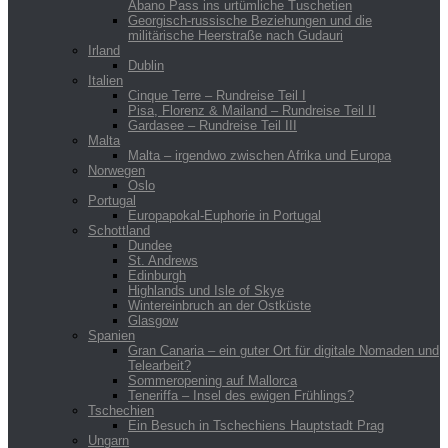
Abano Pass ins urtümliche Tuschetien
Georgisch-russische Beziehungen und die
militärische Heerstraße nach Gudauri
Irland
Dublin
Italien
Cinque Terre – Rundreise Teil I
Pisa, Florenz & Mailand – Rundreise Teil II
Gardasee – Rundreise Teil III
Malta
Malta – irgendwo zwischen Afrika und Europa
Norwegen
Oslo
Portugal
Europapokal-Euphorie in Portugal
Schottland
Dundee
St. Andrews
Edinburgh
Highlands und Isle of Skye
Wintereinbruch an der Ostküste
Glasgow
Spanien
Gran Canaria – ein guter Ort für digitale Nomaden und
Telearbeit?
Sommeropening auf Mallorca
Teneriffa – Insel des ewigen Frühlings?
Tschechien
Ein Besuch in Tschechiens Hauptstadt Prag
Ungarn