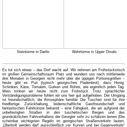
Steintürme in Dartlo
Wehrtürme in Upper Omalo
Es tut sich etwas – das Dorf wacht auf. Wir nehmen am Frühstückstisch
im großen Gemeinschaftsraum Platz und wundern uns nach mittlerweile
drei Monaten in Georgien nicht mehr über die üppigen Portionsgrößen –
heute gibt es Puri (typisch georgisches Fladenbrot), dazu Honig,
Schinken, Käse, Tomaten, Gurken und Rührei, wie eigentlich jeden Tag.
Wein trinken wir heute nicht zum Frühstück. Trotz sprachlicher
Verständigungsprobleme fühlen wir uns hier gut aufgehoben. Der Umgang
ist freundschaftlich, die Atmosphäre familiär. Die Tuschen sind für ihre
friedfertige Zurückhaltung, leidenschaftliche Gastfreundschaft und
fantastischen Fahrkünste bekannt – eine Fähigkeit, die wir aufgrund der
unbefestigten Straßen in den tuschetischen Bergen und des
grundsätzlichen Fahrverhaltens der Georgier sehr zu schätzen lernen (Die
scheinbar wichtigsten Regeln im georgischen Straßenverkehr lauten:
„Überholt werden darf ausschließlich vor Kurven und bei Gegenverkehr“