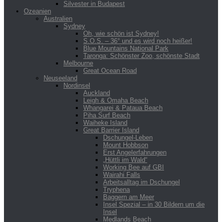
Silvester in Budapest
Ozeanien
Australien
Sydney
Oh, wie schön ist Sydney!
S.O.S. – 36° und es wird noch heißer!
Blue Mountains National Park
Taronga: Schönster Zoo, schönste Stadt
Melbourne
Great Ocean Road
Neuseeland
Nordinsel
Auckland
Leigh & Omaha Beach
Whangarei & Pataua Beach
Piha Surf Beach
Waiheke Island
Great Barrier Island
Dschungel-Leben
Mount Hobbson
Erst Angelerfahrungen
„Hüttli im Wald“
Working Bee auf GBI
Wairahi Falls
Arbeitsalltag im Dschungel
Tryphena
Baggern am Meer
Insel Spezial – in 30 Bildern um die
Insel
Medlands Beach