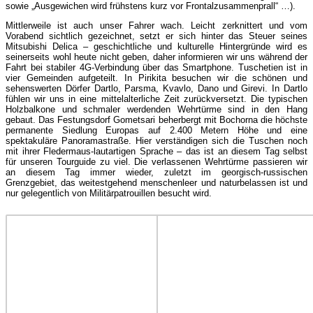
sowie „Ausgewichen wird frühstens kurz vor Frontalzusammenprall“ …).
Mittlerweile ist auch unser Fahrer wach. Leicht zerknittert und vom
Vorabend sichtlich gezeichnet, setzt er sich hinter das Steuer seines
Mitsubishi Delica – geschichtliche und kulturelle Hintergründe wird es
seinerseits wohl heute nicht geben, daher informieren wir uns während der
Fahrt bei stabiler 4G-Verbindung über das Smartphone. Tuschetien ist in
vier Gemeinden aufgeteilt. In Pirikita besuchen wir die schönen und
sehenswerten Dörfer Dartlo, Parsma, Kvavlo, Dano und Girevi. In Dartlo
fühlen wir uns in eine mittelalterliche Zeit zurückversetzt. Die typischen
Holzbalkone und schmaler werdenden Wehrtürme sind in den Hang
gebaut. Das Festungsdorf Gometsari beherbergt mit Bochorna die höchste
permanente Siedlung Europas auf 2.400 Metern Höhe und eine
spektakuläre Panoramastraße. Hier verständigen sich die Tuschen noch
mit ihrer Fledermaus-lautartigen Sprache – das ist an diesem Tag selbst
für unseren Tourguide zu viel. Die verlassenen Wehrtürme passieren wir
an diesem Tag immer wieder, zuletzt im georgisch-russischen
Grenzgebiet, das weitestgehend menschenleer und naturbelassen ist und
nur gelegentlich von Militärpatrouillen besucht wird.