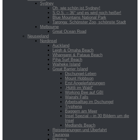
Sydney
Oh, wie schön ist Sydney!
S.O.S. – 36° und es wird noch heißer!
Blue Mountains National Park
Taronga: Schönster Zoo, schönste Stadt
Melbourne
Great Ocean Road
Neuseeland
Nordinsel
Auckland
Leigh & Omaha Beach
Whangarei & Pataua Beach
Piha Surf Beach
Waiheke Island
Great Barrier Island
Dschungel-Leben
Mount Hobbson
Erst Angelerfahrungen
„Hüttli im Wald“
Working Bee auf GBI
Wairahi Falls
Arbeitsalltag im Dschungel
Tryphena
Baggern am Meer
Insel Spezial – in 30 Bildern um die
Insel
Medlands Beach
Reiseplanungen und Überfahrt
Tauranga
Rotorua