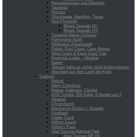
Reiseplanungen und Überfahrt
Tauranga
Rotorua
Otorohanga, Hamilton, Taupo
New Plymouth
Mount Taranaki I/II
Mount Taranaki II/II
Tongariro Alpine Crossing
Palmerston North
Wellington (Hauptstadt)
Paihia, East Coast, Cape Reinga
West Coast & Kauri Giant Tree
Riverside Lodge – Woofing
Napier
„Besser hätte es sicher nicht laufen können“
Abschied aus dem Land der Kiwis
Südinsel
Nelson
Merry Christmas
Mapua, Kaikoura, Cheviot
4200 Schafe, 950 Kühe, 6 Hunde und 3
Alpakas
Christchurch
Mackenzie District > Dunedin
Fiordland
Kepler Track
Milford Sound
Arthur’s Pass
Abel Tasman National Park
Abel Tasman NP I/II