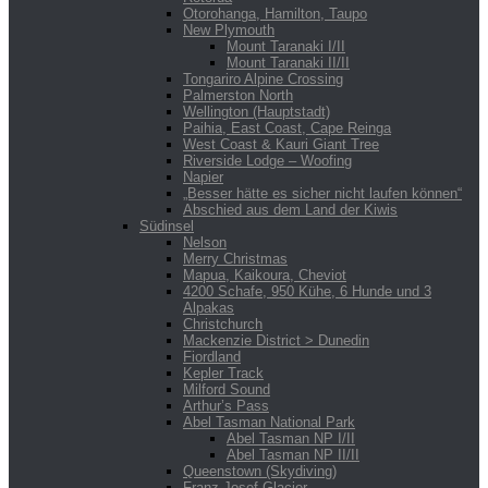
Otorohanga, Hamilton, Taupo
New Plymouth
Mount Taranaki I/II
Mount Taranaki II/II
Tongariro Alpine Crossing
Palmerston North
Wellington (Hauptstadt)
Paihia, East Coast, Cape Reinga
West Coast & Kauri Giant Tree
Riverside Lodge – Woofing
Napier
„Besser hätte es sicher nicht laufen können“
Abschied aus dem Land der Kiwis
Südinsel
Nelson
Merry Christmas
Mapua, Kaikoura, Cheviot
4200 Schafe, 950 Kühe, 6 Hunde und 3
Alpakas
Christchurch
Mackenzie District > Dunedin
Fiordland
Kepler Track
Milford Sound
Arthur’s Pass
Abel Tasman National Park
Abel Tasman NP I/II
Abel Tasman NP II/II
Queenstown (Skydiving)
Franz Josef Glacier