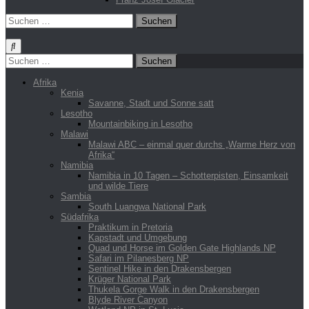
Suchen
nach:
Suchen
nach:
Afrika
Kenia
Savanne, Stadt und Sonne satt
Lesotho
Mountainbiking in Lesotho
Malawi
Malawi ABC – einmal quer durchs „Warme Herz von
Afrika“
Namibia
Namibia in 10 Tagen – Schotterpisten, Einsamkeit
und wilde Tiere
Sambia
South Luangwa National Park
Südafrika
Praktikum in Pretoria
Kapstadt und Umgebung
Quad und Horse im Golden Gate Highlands NP
Safari im Pilanesberg NP
Sentinel Hike in den Drakensbergen
Krüger National Park
Thukela Gorge Walk in den Drakensbergen
Blyde River Canyon