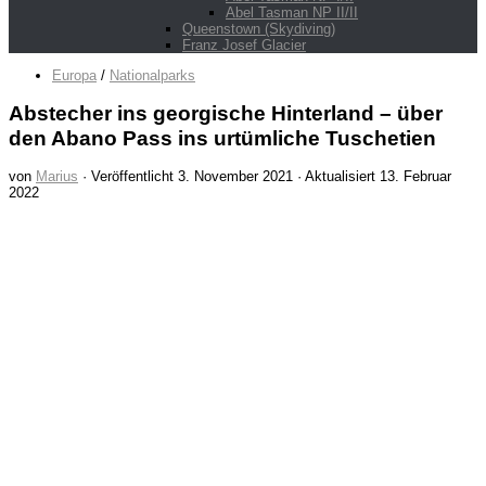
Abel Tasman NP II/II
Queenstown (Skydiving)
Franz Josef Glacier
Europa
/
Nationalparks
Abstecher ins georgische Hinterland – über
den Abano Pass ins urtümliche Tuschetien
von
Marius
· Veröffentlicht
3. November 2021
· Aktualisiert
13. Februar
2022