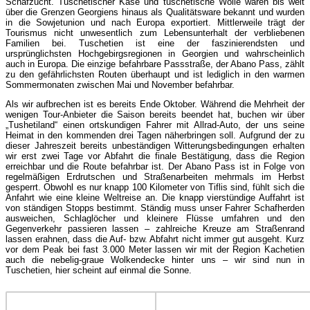
Schafzucht. Tuschetischer Käse und tuschetische Wolle waren bis weit
über die Grenzen Georgiens hinaus als Qualitätsware bekannt und wurden
in die Sowjetunion und nach Europa exportiert. Mittlerweile trägt der
Tourismus nicht unwesentlich zum Lebensunterhalt der verbliebenen
Familien bei. Tuschetien ist eine der faszinierendsten und
ursprünglichsten Hochgebirgsregionen in Georgien und wahrscheinlich
auch in Europa. Die einzige befahrbare Passstraße, der Abano Pass, zählt
zu den gefährlichsten Routen überhaupt und ist lediglich in den warmen
Sommermonaten zwischen Mai und November befahrbar.
Als wir aufbrechen ist es bereits Ende Oktober. Während die Mehrheit der
wenigen Tour-Anbieter die Saison bereits beendet hat, buchen wir über
„Tushetiland“ einen ortskundigen Fahrer mit Allrad-Auto, der uns seine
Heimat in den kommenden drei Tagen näherbringen soll. Aufgrund der zu
dieser Jahreszeit bereits unbeständigen Witterungsbedingungen erhalten
wir erst zwei Tage vor Abfahrt die finale Bestätigung, dass die Region
erreichbar und die Route befahrbar ist. Der Abano Pass ist in Folge von
regelmäßigen Erdrutschen und Straßenarbeiten mehrmals im Herbst
gesperrt. Obwohl es nur knapp 100 Kilometer von Tiflis sind, fühlt sich die
Anfahrt wie eine kleine Weltreise an. Die knapp vierstündige Auffahrt ist
von ständigen Stopps bestimmt. Ständig muss unser Fahrer Schafherden
ausweichen, Schlaglöcher und kleinere Flüsse umfahren und den
Gegenverkehr passieren lassen – zahlreiche Kreuze am Straßenrand
lassen erahnen, dass die Auf- bzw. Abfahrt nicht immer gut ausgeht. Kurz
vor dem Peak bei fast 3.000 Meter lassen wir mit der Region Kachetien
auch die nebelig-graue Wolkendecke hinter uns – wir sind nun in
Tuschetien, hier scheint auf einmal die Sonne.