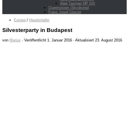
Abel Tasman NP II/II
Queenstown (Skydiving)
Franz Josef Glacier
Europa
/
Hauptstädte
Silvesterparty in Budapest
von
Marius
· Veröffentlicht
1. Januar 2016
· Aktualisiert
23. August 2016