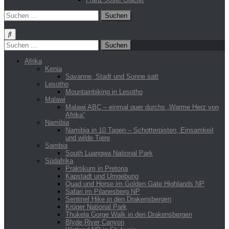
Suchen
nach:
Suchen
nach:
Afrika
Kenia
Savanne, Stadt und Sonne satt
Lesotho
Mountainbiking in Lesotho
Malawi
Malawi ABC – einmal quer durchs „Warme Herz von
Afrika“
Namibia
Namibia in 10 Tagen – Schotterpisten, Einsamkeit
und wilde Tiere
Sambia
South Luangwa National Park
Südafrika
Praktikum in Pretoria
Kapstadt und Umgebung
Quad und Horse im Golden Gate Highlands NP
Safari im Pilanesberg NP
Sentinel Hike in den Drakensbergen
Krüger National Park
Thukela Gorge Walk in den Drakensbergen
Blyde River Canyon