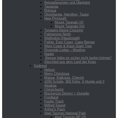
Reiseplanungen und Überfahrt
Tauranga
Rotorua
Otorohanga, Hamilton, Taupo
New Plymouth
Mount Taranaki I/II
Mount Taranaki II/II
Tongariro Alpine Crossing
Palmerston North
Wellington (Hauptstadt)
Paihia, East Coast, Cape Reinga
West Coast & Kauri Giant Tree
Riverside Lodge – Woofing
Napier
„Besser hätte es sicher nicht laufen können“
Abschied aus dem Land der Kiwis
Südinsel
Nelson
Merry Christmas
Mapua, Kaikoura, Cheviot
4200 Schafe, 950 Kühe, 6 Hunde und 3
Alpakas
Christchurch
Mackenzie District > Dunedin
Fiordland
Kepler Track
Milford Sound
Arthur’s Pass
Abel Tasman National Park
Abel Tasman NP I/II