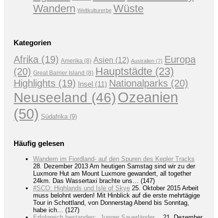
Wandern
Wüste
Weltkulturerbe
Kategorien
Afrika
(19)
Europa
Asien
(12)
Amerika
(8)
Australien
(7)
Hauptstädte
(23)
(20)
Great Barrier Island
(8)
Highlights
(19)
Nationalparks
(20)
Insel
(11)
Ozeanien
Neuseeland
(46)
(50)
Südafrika
(9)
Häufig gelesen
Wandern im Fiordland- auf den Spuren des Kepler Tracks
28. Dezember 2013
Am heutigen Samstag sind wir zu der
Luxmore Hut am Mount Luxmore gewandert, all together
24km. Das Wassertaxi brachte uns…
(147)
#SCO: Highlands und Isle of Skye
25. Oktober 2015
Arbeit
muss belohnt werden! Mit Hinblick auf die erste mehrtägige
Tour in Schottland, von Donnerstag Abend bis Sonntag,
habe ich…
(127)
Erfolgreich bestanden: „Junger Sauerländer…
21. Dezember