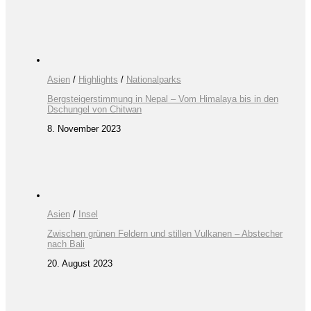
Asien
/
Highlights
/
Nationalparks
Bergsteigerstimmung in Nepal – Vom Himalaya bis in den
Dschungel von Chitwan
8. November 2023
Asien
/
Insel
Zwischen grünen Feldern und stillen Vulkanen – Abstecher
nach Bali
20. August 2023