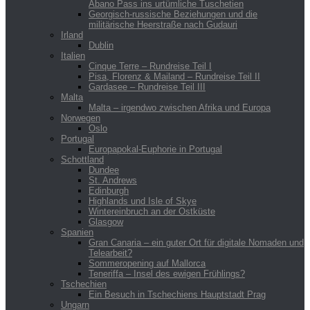
Abano Pass ins urtümliche Tuschetien
Georgisch-russische Beziehungen und die
militärische Heerstraße nach Gudauri
Irland
Dublin
Italien
Cinque Terre – Rundreise Teil I
Pisa, Florenz & Mailand – Rundreise Teil II
Gardasee – Rundreise Teil III
Malta
Malta – irgendwo zwischen Afrika und Europa
Norwegen
Oslo
Portugal
Europapokal-Euphorie in Portugal
Schottland
Dundee
St. Andrews
Edinburgh
Highlands und Isle of Skye
Wintereinbruch an der Ostküste
Glasgow
Spanien
Gran Canaria – ein guter Ort für digitale Nomaden und
Telearbeit?
Sommeropening auf Mallorca
Teneriffa – Insel des ewigen Frühlings?
Tschechien
Ein Besuch in Tschechiens Hauptstadt Prag
Ungarn