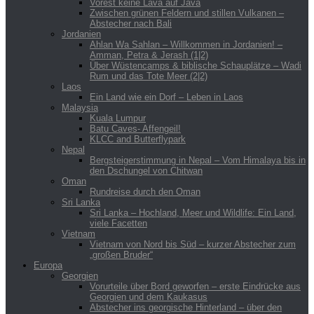
Vorest keine Lava auf Java
Zwischen grünen Feldern und stillen Vulkanen –
Abstecher nach Bali
Jordanien
Ahlan Wa Sahlan – Willkommen in Jordanien! –
Amman, Petra & Jerash (1|2)
Über Wüstencamps & biblische Schauplätze – Wadi
Rum und das Tote Meer (2|2)
Laos
Ein Land wie ein Dorf – Leben in Laos
Malaysia
Kuala Lumpur
Batu Caves- Affengeil!
KLCC and Butterflypark
Nepal
Bergsteigerstimmung in Nepal – Vom Himalaya bis in
den Dschungel von Chitwan
Oman
Rundreise durch den Oman
Sri Lanka
Sri Lanka – Hochland, Meer und Wildlife: Ein Land,
viele Facetten
Vietnam
Vietnam von Nord bis Süd – kurzer Abstecher zum
„großen Bruder“
Europa
Georgien
Vorurteile über Bord geworfen – erste Eindrücke aus
Georgien und dem Kaukasus
Abstecher ins georgische Hinterland – über den