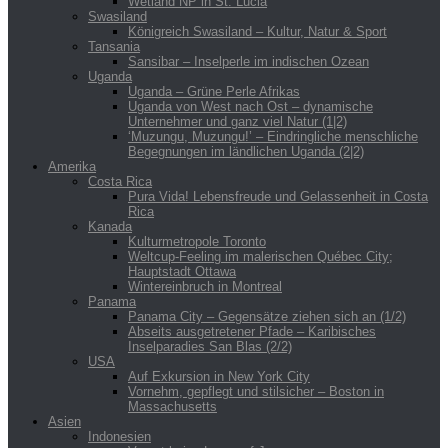
Wetland NP in St. Lucia
Swasiland
Königreich Swasiland – Kultur, Natur & Sport
Tansania
Sansibar – Inselperle im indischen Ozean
Uganda
Uganda – Grüne Perle Afrikas
Uganda von West nach Ost – dynamische
Unternehmer und ganz viel Natur (1|2)
‘Muzungu, Muzungu!’ – Eindringliche menschliche
Begegnungen im ländlichen Uganda (2|2)
Amerika
Costa Rica
Pura Vida! Lebensfreude und Gelassenheit in Costa
Rica
Kanada
Kulturmetropole Toronto
Weltcup-Feeling im malerischen Québec City;
Hauptstadt Ottawa
Wintereinbruch in Montreal
Panama
Panama City – Gegensätze ziehen sich an (1/2)
Abseits ausgetretener Pfade – Karibisches
Inselparadies San Blas (2/2)
USA
Auf Exkursion in New York City
Vornehm, gepflegt und stilsicher – Boston in
Massachusetts
Asien
Indonesien