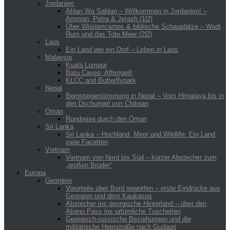
Jordanien
Ahlan Wa Sahlan – Willkommen in Jordanien! –
Amman, Petra & Jerash (1|2)
Über Wüstencamps & biblische Schauplätze – Wadi
Rum und das Tote Meer (2|2)
Laos
Ein Land wie ein Dorf – Leben in Laos
Malaysia
Kuala Lumpur
Batu Caves- Affengeil!
KLCC and Butterflypark
Nepal
Bergsteigerstimmung in Nepal – Vom Himalaya bis in
den Dschungel von Chitwan
Oman
Rundreise durch den Oman
Sri Lanka
Sri Lanka – Hochland, Meer und Wildlife: Ein Land,
viele Facetten
Vietnam
Vietnam von Nord bis Süd – kurzer Abstecher zum
„großen Bruder“
Europa
Georgien
Vorurteile über Bord geworfen – erste Eindrücke aus
Georgien und dem Kaukasus
Abstecher ins georgische Hinterland – über den
Abano Pass ins urtümliche Tuschetien
Georgisch-russische Beziehungen und die
militärische Heerstraße nach Gudauri