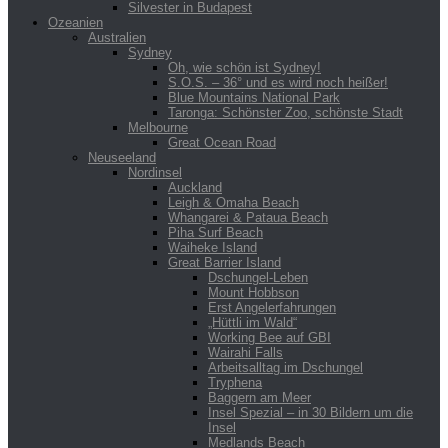
Silvester in Budapest
Ozeanien
Australien
Sydney
Oh, wie schön ist Sydney!
S.O.S. – 36° und es wird noch heißer!
Blue Mountains National Park
Taronga: Schönster Zoo, schönste Stadt
Melbourne
Great Ocean Road
Neuseeland
Nordinsel
Auckland
Leigh & Omaha Beach
Whangarei & Pataua Beach
Piha Surf Beach
Waiheke Island
Great Barrier Island
Dschungel-Leben
Mount Hobbson
Erst Angelerfahrungen
„Hüttli im Wald“
Working Bee auf GBI
Wairahi Falls
Arbeitsalltag im Dschungel
Tryphena
Baggern am Meer
Insel Spezial – in 30 Bildern um die
Insel
Medlands Beach