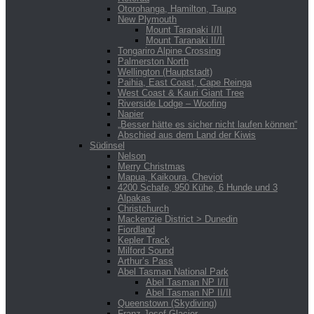
Otorohanga, Hamilton, Taupo
New Plymouth
Mount Taranaki I/II
Mount Taranaki II/II
Tongariro Alpine Crossing
Palmerston North
Wellington (Hauptstadt)
Paihia, East Coast, Cape Reinga
West Coast & Kauri Giant Tree
Riverside Lodge – Woofing
Napier
„Besser hätte es sicher nicht laufen können“
Abschied aus dem Land der Kiwis
Südinsel
Nelson
Merry Christmas
Mapua, Kaikoura, Cheviot
4200 Schafe, 950 Kühe, 6 Hunde und 3
Alpakas
Christchurch
Mackenzie District > Dunedin
Fiordland
Kepler Track
Milford Sound
Arthur’s Pass
Abel Tasman National Park
Abel Tasman NP I/II
Abel Tasman NP II/II
Queenstown (Skydiving)
Franz Josef Glacier