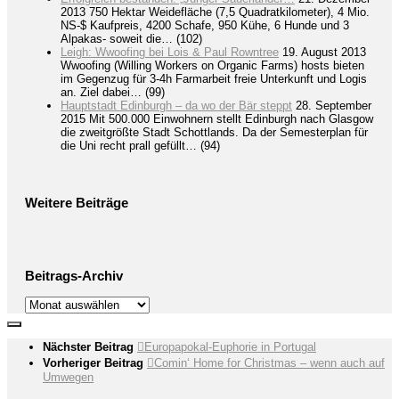
2013
750 Hektar Weidefläche (7,5 Quadratkilometer), 4 Mio.
NS-$ Kaufpreis, 4200 Schafe, 950 Kühe, 6 Hunde und 3
Alpakas- soweit die…
(102)
Leigh: Wwoofing bei Lois & Paul Rowntree
19. August 2013
Wwoofing (Willing Workers on Organic Farms) hosts bieten
im Gegenzug für 3-4h Farmarbeit freie Unterkunft und Logis
an. Ziel dabei…
(99)
Hauptstadt Edinburgh – da wo der Bär steppt
28. September
2015
Mit 500.000 Einwohnern stellt Edinburgh nach Glasgow
die zweitgrößte Stadt Schottlands. Da der Semesterplan für
die Uni recht prall gefüllt…
(94)
Weitere Beiträge
Beitrags-Archiv
Beitrags-
Archiv
Nächster Beitrag
Europapokal-Euphorie in Portugal
Vorheriger Beitrag
Comin‘ Home for Christmas – wenn auch auf
Umwegen