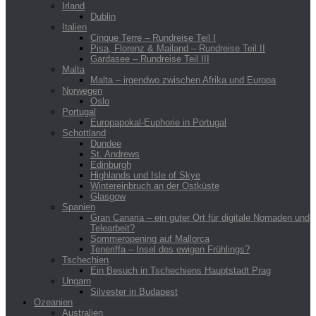
Irland
Dublin
Italien
Cinque Terre – Rundreise Teil I
Pisa, Florenz & Mailand – Rundreise Teil II
Gardasee – Rundreise Teil III
Malta
Malta – irgendwo zwischen Afrika und Europa
Norwegen
Oslo
Portugal
Europapokal-Euphorie in Portugal
Schottland
Dundee
St. Andrews
Edinburgh
Highlands und Isle of Skye
Wintereinbruch an der Ostküste
Glasgow
Spanien
Gran Canaria – ein guter Ort für digitale Nomaden und
Telearbeit?
Sommeropening auf Mallorca
Teneriffa – Insel des ewigen Frühlings?
Tschechien
Ein Besuch in Tschechiens Hauptstadt Prag
Ungarn
Silvester in Budapest
Ozeanien
Australien