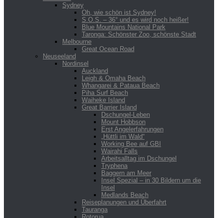
Sydney
Oh, wie schön ist Sydney!
S.O.S. – 36° und es wird noch heißer!
Blue Mountains National Park
Taronga: Schönster Zoo, schönste Stadt
Melbourne
Great Ocean Road
Neuseeland
Nordinsel
Auckland
Leigh & Omaha Beach
Whangarei & Pataua Beach
Piha Surf Beach
Waiheke Island
Great Barrier Island
Dschungel-Leben
Mount Hobbson
Erst Angelerfahrungen
„Hüttli im Wald“
Working Bee auf GBI
Wairahi Falls
Arbeitsalltag im Dschungel
Tryphena
Baggern am Meer
Insel Spezial – in 30 Bildern um die
Insel
Medlands Beach
Reiseplanungen und Überfahrt
Tauranga
Rotorua