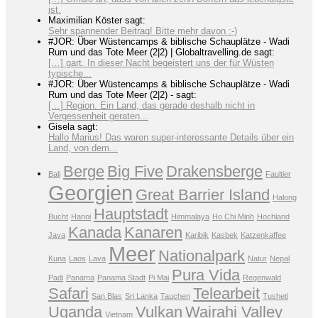
ist.
Maximilian Köster sagt:
Sehr spannender Beitrag! Bitte mehr davon :-)
#JOR: Über Wüstencamps & biblische Schauplätze - Wadi
Rum und das Tote Meer (2|2) | Globaltravelling.de sagt:
[…] gart. In dieser Nacht begeistert uns der für Wüsten
typische...
#JOR: Über Wüstencamps & biblische Schauplätze - Wadi
Rum und das Tote Meer (2|2) - sagt:
[…] Region. Ein Land, das gerade deshalb nicht in
Vergessenheit geraten...
Gisela sagt:
Hallo Marius! Das waren super-interessante Details über ein
Land, von dem...
Berge
Big Five
Drakensberge
Bali
Faultier
Georgien
Great Barrier Island
Halong
Hauptstadt
Bucht
Hanoi
Himmalaya
Ho Chi Minh
Hochland
Kanada
Kanaren
Java
Karibik
Kasbek
Katzenkaffee
Meer
Nationalpark
Kuna
Laos
Lava
Natur
Nepal
Pura Vida
Padi
Panama
Panama Stadt
Pi Mai
Regenwald
Safari
Telearbeit
San Blas
Sri Lanka
Tauchen
Tusheti
Uganda
Vulkan
Wairahi Valley
Vietnam