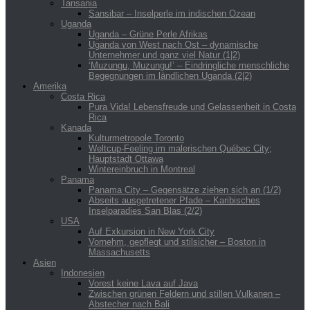
Tansania
Sansibar – Inselperle im indischen Ozean
Uganda
Uganda – Grüne Perle Afrikas
Uganda von West nach Ost – dynamische
Unternehmer und ganz viel Natur (1|2)
‘Muzungu, Muzungu!’ – Eindringliche menschliche
Begegnungen im ländlichen Uganda (2|2)
Amerika
Costa Rica
Pura Vida! Lebensfreude und Gelassenheit in Costa
Rica
Kanada
Kulturmetropole Toronto
Weltcup-Feeling im malerischen Québec City;
Hauptstadt Ottawa
Wintereinbruch in Montreal
Panama
Panama City – Gegensätze ziehen sich an (1/2)
Abseits ausgetretener Pfade – Karibisches
Inselparadies San Blas (2/2)
USA
Auf Exkursion in New York City
Vornehm, gepflegt und stilsicher – Boston in
Massachusetts
Asien
Indonesien
Vorest keine Lava auf Java
Zwischen grünen Feldern und stillen Vulkanen –
Abstecher nach Bali