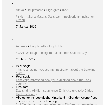
Afrika
/
Hauptstädte
/
Highlights
/
Insel
#ZNZ: Hakuna Matata: Sansibar – Inselperle im indischen
Ozean
7. Januar 2018
Amerika
/
Hauptstädte
/
Highlights
#CAN: Weltcup-Feeling im malerischen Québec City
20. März 2017
Pear sagt:
This is amazing! you are my inspiration about the traveling!
even...
Pear sagt:
I am very impressed how you explained about the Laos
country...
Lika sagt:
Das sind ja wirklich spannende Einblicke und tolle Bilder.
Dankeschön :-)
Abstecher ins georgische Hinterland – über den Abano Pass
ins urtümliche Tuschetien sagt:
[…] Omalo an, dass von allen zehn Dörfern das lebendigste