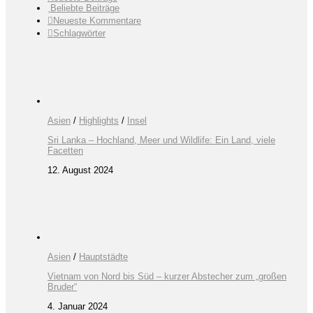
Beliebte Beiträge
Neueste Kommentare
Schlagwörter
Asien
/
Highlights
/
Insel
Sri Lanka – Hochland, Meer und Wildlife: Ein Land, viele
Facetten
12. August 2024
Asien
/
Hauptstädte
Vietnam von Nord bis Süd – kurzer Abstecher zum „großen
Bruder“
4. Januar 2024