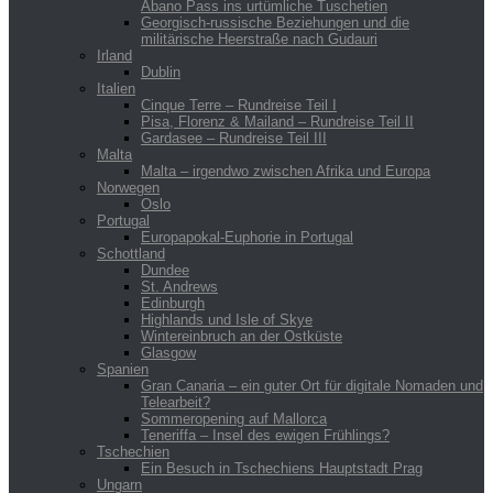
Abano Pass ins urtümliche Tuschetien
Georgisch-russische Beziehungen und die
militärische Heerstraße nach Gudauri
Irland
Dublin
Italien
Cinque Terre – Rundreise Teil I
Pisa, Florenz & Mailand – Rundreise Teil II
Gardasee – Rundreise Teil III
Malta
Malta – irgendwo zwischen Afrika und Europa
Norwegen
Oslo
Portugal
Europapokal-Euphorie in Portugal
Schottland
Dundee
St. Andrews
Edinburgh
Highlands und Isle of Skye
Wintereinbruch an der Ostküste
Glasgow
Spanien
Gran Canaria – ein guter Ort für digitale Nomaden und
Telearbeit?
Sommeropening auf Mallorca
Teneriffa – Insel des ewigen Frühlings?
Tschechien
Ein Besuch in Tschechiens Hauptstadt Prag
Ungarn