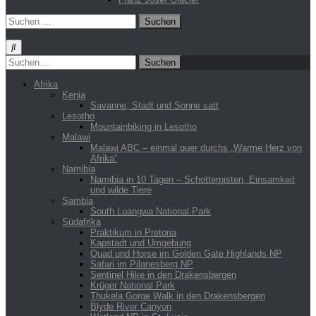
Suchen
nach:
Suchen
nach:
Afrika
Kenia
Savanne, Stadt und Sonne satt
Lesotho
Mountainbiking in Lesotho
Malawi
Malawi ABC – einmal quer durchs „Warme Herz von
Afrika“
Namibia
Namibia in 10 Tagen – Schotterpisten, Einsamkeit
und wilde Tiere
Sambia
South Luangwa National Park
Südafrika
Praktikum in Pretoria
Kapstadt und Umgebung
Quad und Horse im Golden Gate Highlands NP
Safari im Pilanesberg NP
Sentinel Hike in den Drakensbergen
Krüger National Park
Thukela Gorge Walk in den Drakensbergen
Blyde River Canyon