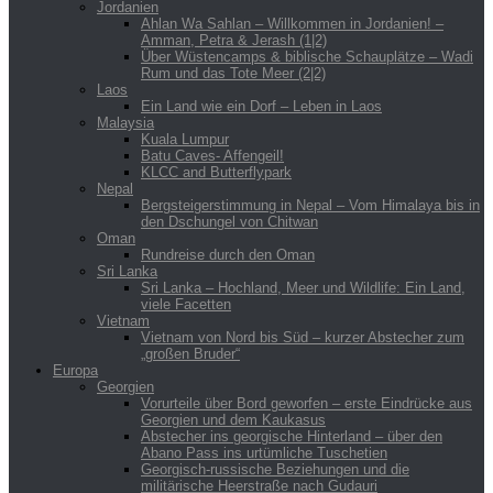
Jordanien
Ahlan Wa Sahlan – Willkommen in Jordanien! –
Amman, Petra & Jerash (1|2)
Über Wüstencamps & biblische Schauplätze – Wadi
Rum und das Tote Meer (2|2)
Laos
Ein Land wie ein Dorf – Leben in Laos
Malaysia
Kuala Lumpur
Batu Caves- Affengeil!
KLCC and Butterflypark
Nepal
Bergsteigerstimmung in Nepal – Vom Himalaya bis in
den Dschungel von Chitwan
Oman
Rundreise durch den Oman
Sri Lanka
Sri Lanka – Hochland, Meer und Wildlife: Ein Land,
viele Facetten
Vietnam
Vietnam von Nord bis Süd – kurzer Abstecher zum
„großen Bruder“
Europa
Georgien
Vorurteile über Bord geworfen – erste Eindrücke aus
Georgien und dem Kaukasus
Abstecher ins georgische Hinterland – über den
Abano Pass ins urtümliche Tuschetien
Georgisch-russische Beziehungen und die
militärische Heerstraße nach Gudauri