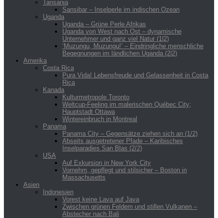
Tansania
Sansibar – Inselperle im indischen Ozean
Uganda
Uganda – Grüne Perle Afrikas
Uganda von West nach Ost – dynamische
Unternehmer und ganz viel Natur (1|2)
‘Muzungu, Muzungu!’ – Eindringliche menschliche
Begegnungen im ländlichen Uganda (2|2)
Amerika
Costa Rica
Pura Vida! Lebensfreude und Gelassenheit in Costa
Rica
Kanada
Kulturmetropole Toronto
Weltcup-Feeling im malerischen Québec City;
Hauptstadt Ottawa
Wintereinbruch in Montreal
Panama
Panama City – Gegensätze ziehen sich an (1/2)
Abseits ausgetretener Pfade – Karibisches
Inselparadies San Blas (2/2)
USA
Auf Exkursion in New York City
Vornehm, gepflegt und stilsicher – Boston in
Massachusetts
Asien
Indonesien
Vorest keine Lava auf Java
Zwischen grünen Feldern und stillen Vulkanen –
Abstecher nach Bali