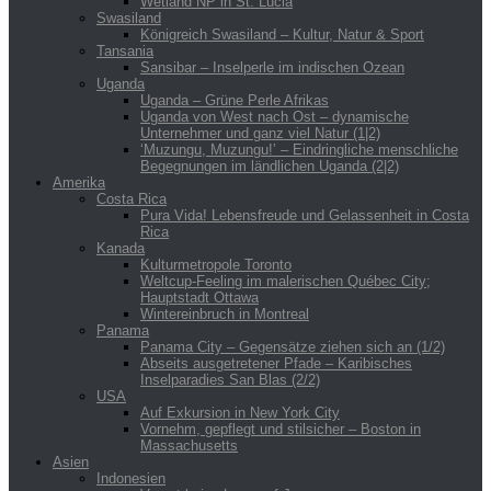
Wetland NP in St. Lucia
Swasiland
Königreich Swasiland – Kultur, Natur & Sport
Tansania
Sansibar – Inselperle im indischen Ozean
Uganda
Uganda – Grüne Perle Afrikas
Uganda von West nach Ost – dynamische
Unternehmer und ganz viel Natur (1|2)
‘Muzungu, Muzungu!’ – Eindringliche menschliche
Begegnungen im ländlichen Uganda (2|2)
Amerika
Costa Rica
Pura Vida! Lebensfreude und Gelassenheit in Costa
Rica
Kanada
Kulturmetropole Toronto
Weltcup-Feeling im malerischen Québec City;
Hauptstadt Ottawa
Wintereinbruch in Montreal
Panama
Panama City – Gegensätze ziehen sich an (1/2)
Abseits ausgetretener Pfade – Karibisches
Inselparadies San Blas (2/2)
USA
Auf Exkursion in New York City
Vornehm, gepflegt und stilsicher – Boston in
Massachusetts
Asien
Indonesien