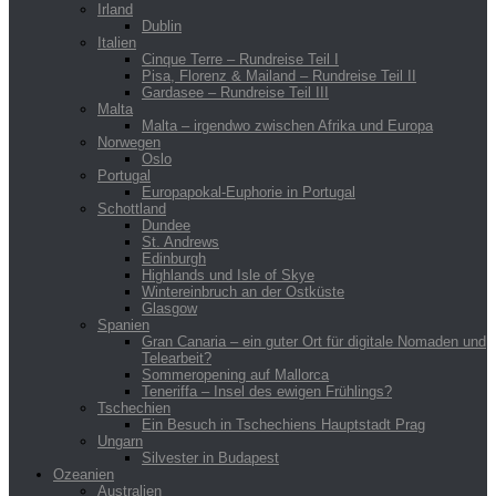
Irland
Dublin
Italien
Cinque Terre – Rundreise Teil I
Pisa, Florenz & Mailand – Rundreise Teil II
Gardasee – Rundreise Teil III
Malta
Malta – irgendwo zwischen Afrika und Europa
Norwegen
Oslo
Portugal
Europapokal-Euphorie in Portugal
Schottland
Dundee
St. Andrews
Edinburgh
Highlands und Isle of Skye
Wintereinbruch an der Ostküste
Glasgow
Spanien
Gran Canaria – ein guter Ort für digitale Nomaden und
Telearbeit?
Sommeropening auf Mallorca
Teneriffa – Insel des ewigen Frühlings?
Tschechien
Ein Besuch in Tschechiens Hauptstadt Prag
Ungarn
Silvester in Budapest
Ozeanien
Australien