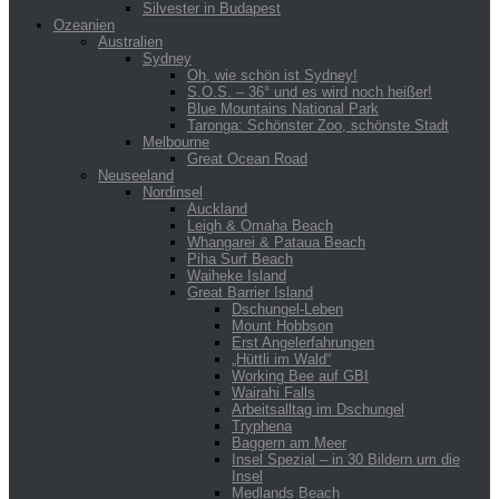
Silvester in Budapest
Ozeanien
Australien
Sydney
Oh, wie schön ist Sydney!
S.O.S. – 36° und es wird noch heißer!
Blue Mountains National Park
Taronga: Schönster Zoo, schönste Stadt
Melbourne
Great Ocean Road
Neuseeland
Nordinsel
Auckland
Leigh & Omaha Beach
Whangarei & Pataua Beach
Piha Surf Beach
Waiheke Island
Great Barrier Island
Dschungel-Leben
Mount Hobbson
Erst Angelerfahrungen
„Hüttli im Wald“
Working Bee auf GBI
Wairahi Falls
Arbeitsalltag im Dschungel
Tryphena
Baggern am Meer
Insel Spezial – in 30 Bildern um die
Insel
Medlands Beach