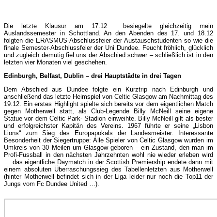
Die letzte Klausur am 17.12 besiegelte gleichzeitig mein
Auslandssemester in Schottland. An den Abenden des 17. und 18.12
folgten die ERASMUS-Abschlussfeier der Austauschstudenten so wie die
finale Semester-Abschlussfeier der Uni Dundee. Feucht fröhlich, glücklich
und zugleich demütig fiel uns der Abschied schwer – schließlich ist in den
letzten vier Monaten viel geschehen.
Edinburgh, Belfast, Dublin – drei Hauptstädte in drei Tagen
Dem Abschied aus Dundee folgte ein Kurztrip nach Edinburgh und
anschließend das letzte Heimspiel von Celtic Glasgow am Nachmittag des
19.12. Ein erstes Highlight spielte sich bereits vor dem eigentlichen Match
gegen Motherwell statt, als Club-Legende Billy McNeill seine eigene
Statue vor dem Celtic Park- Stadion einweihte. Billy McNeill gilt als bester
und erfolgreichster Kapitän des Vereins. 1967 führte er seine „Lisbon
Lions“ zum Sieg des Europapokals der Landesmeister. Interessante
Besonderheit der Siegertruppe: Alle Spieler von Celtic Glasgow wurden im
Umkreis von 30 Meilen um Glasgow geboren – ein Zustand, den man im
Profi-Fussball in den nächsten Jahrzehnten wohl nie wieder erleben wird
… das eigentliche Daymatch in der Scottish Premiership endete dann mit
einem absoluten Überraschungssieg des Tabellenletzten aus Motherwell
(hinter Motherwell befindet sich in der Liga leider nur noch die Top11 der
Jungs vom Fc Dundee United …).