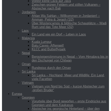
Vorest keine Lava auf Java
Zwischen grünen Feldern und stillen Vulkanen –
Abstecher nach Bali
Jordanien
Ahlan Wa Sahlan – Willkommen in Jordanien! –
Amman, Petra & Jerash (1|2)
Über Wüstencamps & biblische Schauplätze – Wadi
Rum und das Tote Meer (2|2)
Laos
Ein Land wie ein Dorf – Leben in Laos
Malaysia
Kuala Lumpur
Batu Caves- Affengeil!
KLCC and Butterflypark
Nepal
Bergsteigerstimmung in Nepal – Vom Himalaya bis in
den Dschungel von Chitwan
Oman
Rundreise durch den Oman
Sri Lanka
Sri Lanka – Hochland, Meer und Wildlife: Ein Land,
viele Facetten
Vietnam
Vietnam von Nord bis Süd – kurzer Abstecher zum
„großen Bruder“
Europa
Georgien
Vorurteile über Bord geworfen – erste Eindrücke aus
Georgien und dem Kaukasus
Abstecher ins georgische Hinterland – über den