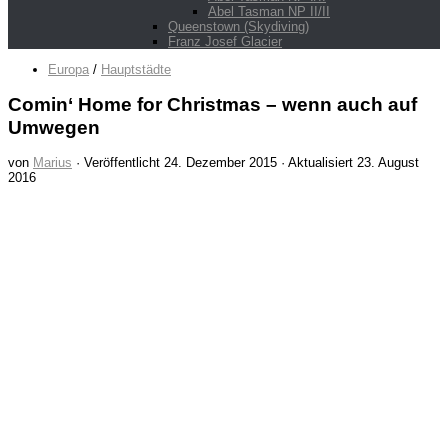
Abel Tasman NP II/II
Queenstown (Skydiving)
Franz Josef Glacier
Europa
/
Hauptstädte
Comin‘ Home for Christmas – wenn auch auf
Umwegen
von
Marius
· Veröffentlicht
24. Dezember 2015
· Aktualisiert
23. August
2016