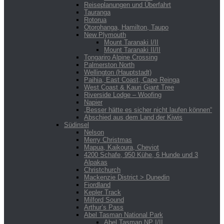
Reiseplanungen und Überfahrt
Tauranga
Rotorua
Otorohanga, Hamilton, Taupo
New Plymouth
Mount Taranaki I/II
Mount Taranaki II/II
Tongariro Alpine Crossing
Palmerston North
Wellington (Hauptstadt)
Paihia, East Coast, Cape Reinga
West Coast & Kauri Giant Tree
Riverside Lodge – Woofing
Napier
„Besser hätte es sicher nicht laufen können“
Abschied aus dem Land der Kiwis
Südinsel
Nelson
Merry Christmas
Mapua, Kaikoura, Cheviot
4200 Schafe, 950 Kühe, 6 Hunde und 3
Alpakas
Christchurch
Mackenzie District > Dunedin
Fiordland
Kepler Track
Milford Sound
Arthur’s Pass
Abel Tasman National Park
Abel Tasman NP I/II