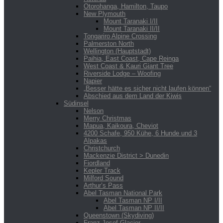
Otorohanga, Hamilton, Taupo
New Plymouth
Mount Taranaki I/II
Mount Taranaki II/II
Tongariro Alpine Crossing
Palmerston North
Wellington (Hauptstadt)
Paihia, East Coast, Cape Reinga
West Coast & Kauri Giant Tree
Riverside Lodge – Woofing
Napier
„Besser hätte es sicher nicht laufen können“
Abschied aus dem Land der Kiwis
Südinsel
Nelson
Merry Christmas
Mapua, Kaikoura, Cheviot
4200 Schafe, 950 Kühe, 6 Hunde und 3
Alpakas
Christchurch
Mackenzie District > Dunedin
Fiordland
Kepler Track
Milford Sound
Arthur’s Pass
Abel Tasman National Park
Abel Tasman NP I/II
Abel Tasman NP II/II
Queenstown (Skydiving)
Franz Josef Glacier