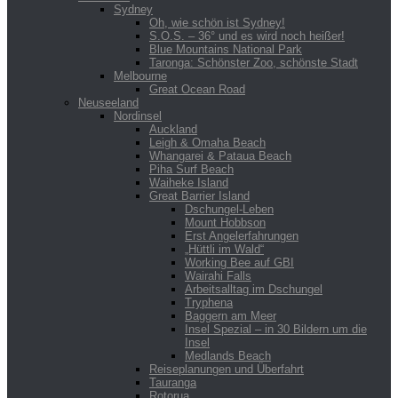
Sydney
Oh, wie schön ist Sydney!
S.O.S. – 36° und es wird noch heißer!
Blue Mountains National Park
Taronga: Schönster Zoo, schönste Stadt
Melbourne
Great Ocean Road
Neuseeland
Nordinsel
Auckland
Leigh & Omaha Beach
Whangarei & Pataua Beach
Piha Surf Beach
Waiheke Island
Great Barrier Island
Dschungel-Leben
Mount Hobbson
Erst Angelerfahrungen
„Hüttli im Wald“
Working Bee auf GBI
Wairahi Falls
Arbeitsalltag im Dschungel
Tryphena
Baggern am Meer
Insel Spezial – in 30 Bildern um die
Insel
Medlands Beach
Reiseplanungen und Überfahrt
Tauranga
Rotorua