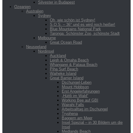
Silvester in Budapest
Ozeanien
Australien
Sydney
Oh, wie schön ist Sydney!
S.O.S. – 36° und es wird noch heißer!
Blue Mountains National Park
Taronga: Schönster Zoo, schönste Stadt
Melbourne
Great Ocean Road
Neuseeland
Nordinsel
Auckland
Leigh & Omaha Beach
Whangarei & Pataua Beach
Piha Surf Beach
Waiheke Island
Great Barrier Island
Dschungel-Leben
Mount Hobbson
Erst Angelerfahrungen
„Hüttli im Wald“
Working Bee auf GBI
Wairahi Falls
Arbeitsalltag im Dschungel
Tryphena
Baggern am Meer
Insel Spezial – in 30 Bildern um die
Insel
Medlands Beach