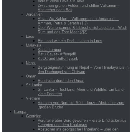
Vorest keine Lava auf Java
Zwischen grünen Feldern und stillen Vulkanen –
Abstecher nach Bali
Jordanien
Ahlan Wa Sahlan – Willkommen in Jordanien! –
Amman, Petra & Jerash (1|2)
Über Wüstencamps & biblische Schauplätze – Wadi
Rum und das Tote Meer (2|2)
Laos
Ein Land wie ein Dorf – Leben in Laos
Malaysia
Kuala Lumpur
Batu Caves- Affengeil!
KLCC and Butterflypark
Nepal
Bergsteigerstimmung in Nepal – Vom Himalaya bis in
den Dschungel von Chitwan
Oman
Rundreise durch den Oman
Sri Lanka
Sri Lanka – Hochland, Meer und Wildlife: Ein Land,
viele Facetten
Vietnam
Vietnam von Nord bis Süd – kurzer Abstecher zum
„großen Bruder“
Europa
Georgien
Vorurteile über Bord geworfen – erste Eindrücke aus
Georgien und dem Kaukasus
Abstecher ins georgische Hinterland – über den