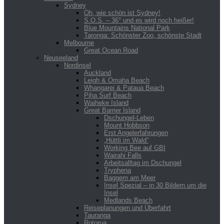
Sydney
Oh, wie schön ist Sydney!
S.O.S. – 36° und es wird noch heißer!
Blue Mountains National Park
Taronga: Schönster Zoo, schönste Stadt
Melbourne
Great Ocean Road
Neuseeland
Nordinsel
Auckland
Leigh & Omaha Beach
Whangarei & Pataua Beach
Piha Surf Beach
Waiheke Island
Great Barrier Island
Dschungel-Leben
Mount Hobbson
Erst Angelerfahrungen
„Hüttli im Wald“
Working Bee auf GBI
Wairahi Falls
Arbeitsalltag im Dschungel
Tryphena
Baggern am Meer
Insel Spezial – in 30 Bildern um die
Insel
Medlands Beach
Reiseplanungen und Überfahrt
Tauranga
Rotorua