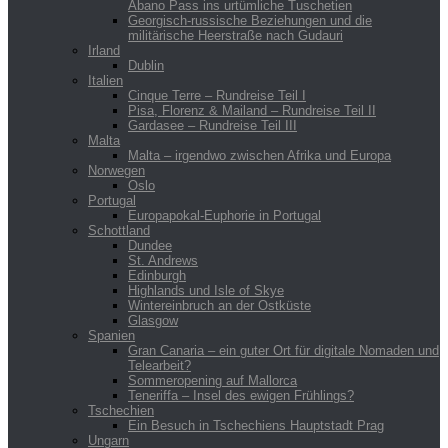
Abano Pass ins urtümliche Tuschetien
Georgisch-russische Beziehungen und die
militärische Heerstraße nach Gudauri
Irland
Dublin
Italien
Cinque Terre – Rundreise Teil I
Pisa, Florenz & Mailand – Rundreise Teil II
Gardasee – Rundreise Teil III
Malta
Malta – irgendwo zwischen Afrika und Europa
Norwegen
Oslo
Portugal
Europapokal-Euphorie in Portugal
Schottland
Dundee
St. Andrews
Edinburgh
Highlands und Isle of Skye
Wintereinbruch an der Ostküste
Glasgow
Spanien
Gran Canaria – ein guter Ort für digitale Nomaden und
Telearbeit?
Sommeropening auf Mallorca
Teneriffa – Insel des ewigen Frühlings?
Tschechien
Ein Besuch in Tschechiens Hauptstadt Prag
Ungarn