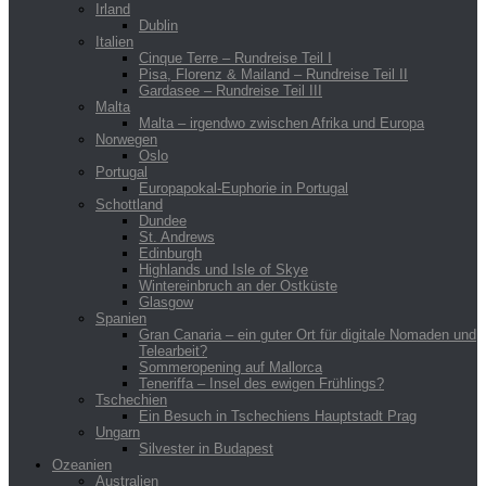
Irland
Dublin
Italien
Cinque Terre – Rundreise Teil I
Pisa, Florenz & Mailand – Rundreise Teil II
Gardasee – Rundreise Teil III
Malta
Malta – irgendwo zwischen Afrika und Europa
Norwegen
Oslo
Portugal
Europapokal-Euphorie in Portugal
Schottland
Dundee
St. Andrews
Edinburgh
Highlands und Isle of Skye
Wintereinbruch an der Ostküste
Glasgow
Spanien
Gran Canaria – ein guter Ort für digitale Nomaden und
Telearbeit?
Sommeropening auf Mallorca
Teneriffa – Insel des ewigen Frühlings?
Tschechien
Ein Besuch in Tschechiens Hauptstadt Prag
Ungarn
Silvester in Budapest
Ozeanien
Australien