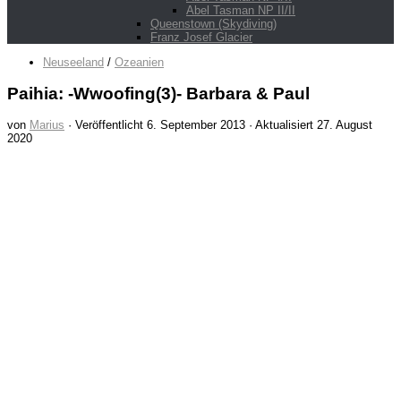
Abel Tasman NP II/II
Queenstown (Skydiving)
Franz Josef Glacier
Neuseeland
/
Ozeanien
Paihia: -Wwoofing(3)- Barbara & Paul
von
Marius
· Veröffentlicht
6. September 2013
· Aktualisiert
27. August
2020