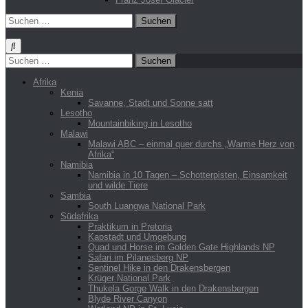
Suchen
nach:
Suchen
nach:
Afrika
Kenia
Savanne, Stadt und Sonne satt
Lesotho
Mountainbiking in Lesotho
Malawi
Malawi ABC – einmal quer durchs „Warme Herz von
Afrika“
Namibia
Namibia in 10 Tagen – Schotterpisten, Einsamkeit
und wilde Tiere
Sambia
South Luangwa National Park
Südafrika
Praktikum in Pretoria
Kapstadt und Umgebung
Quad und Horse im Golden Gate Highlands NP
Safari im Pilanesberg NP
Sentinel Hike in den Drakensbergen
Krüger National Park
Thukela Gorge Walk in den Drakensbergen
Blyde River Canyon