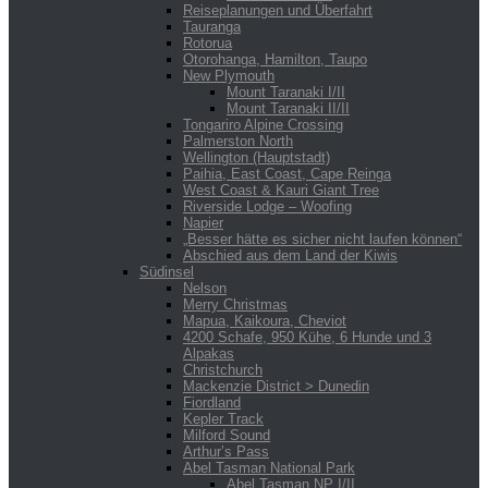
Reiseplanungen und Überfahrt
Tauranga
Rotorua
Otorohanga, Hamilton, Taupo
New Plymouth
Mount Taranaki I/II
Mount Taranaki II/II
Tongariro Alpine Crossing
Palmerston North
Wellington (Hauptstadt)
Paihia, East Coast, Cape Reinga
West Coast & Kauri Giant Tree
Riverside Lodge – Woofing
Napier
„Besser hätte es sicher nicht laufen können“
Abschied aus dem Land der Kiwis
Südinsel
Nelson
Merry Christmas
Mapua, Kaikoura, Cheviot
4200 Schafe, 950 Kühe, 6 Hunde und 3
Alpakas
Christchurch
Mackenzie District > Dunedin
Fiordland
Kepler Track
Milford Sound
Arthur’s Pass
Abel Tasman National Park
Abel Tasman NP I/II