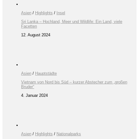
Asien
/
Highlights
/
Insel
Sri Lanka – Hochland, Meer und Wildlife: Ein Land, viele
Facetten
12. August 2024
Asien
/
Hauptstädte
Vietnam von Nord bis Süd – kurzer Abstecher zum „großen
Bruder“
4. Januar 2024
Asien
/
Highlights
/
Nationalparks