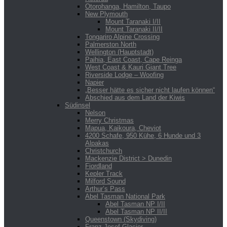
Otorohanga, Hamilton, Taupo
New Plymouth
Mount Taranaki I/II
Mount Taranaki II/II
Tongariro Alpine Crossing
Palmerston North
Wellington (Hauptstadt)
Paihia, East Coast, Cape Reinga
West Coast & Kauri Giant Tree
Riverside Lodge – Woofing
Napier
„Besser hätte es sicher nicht laufen können“
Abschied aus dem Land der Kiwis
Südinsel
Nelson
Merry Christmas
Mapua, Kaikoura, Cheviot
4200 Schafe, 950 Kühe, 6 Hunde und 3
Alpakas
Christchurch
Mackenzie District > Dunedin
Fiordland
Kepler Track
Milford Sound
Arthur’s Pass
Abel Tasman National Park
Abel Tasman NP I/II
Abel Tasman NP II/II
Queenstown (Skydiving)
Franz Josef Glacier