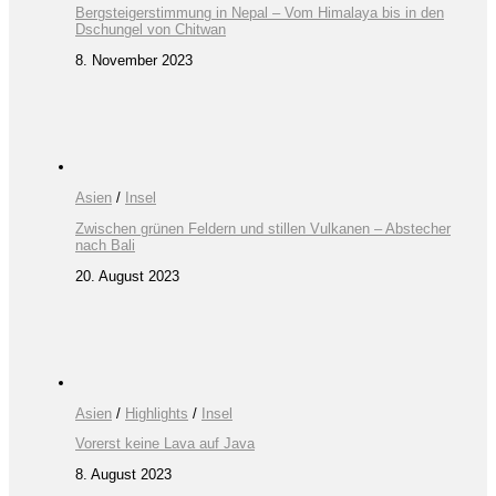
Bergsteigerstimmung in Nepal – Vom Himalaya bis in den
Dschungel von Chitwan
8. November 2023
Asien
/
Insel
Zwischen grünen Feldern und stillen Vulkanen – Abstecher
nach Bali
20. August 2023
Asien
/
Highlights
/
Insel
Vorerst keine Lava auf Java
8. August 2023