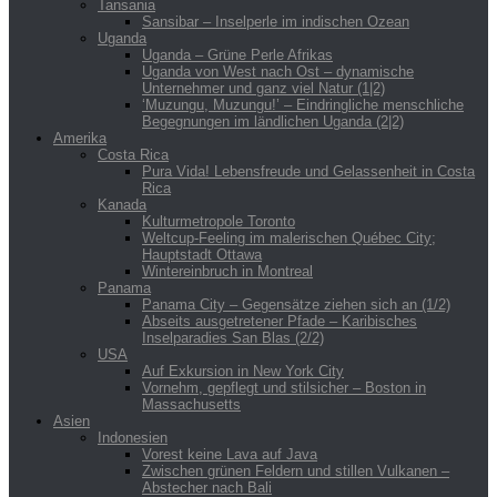
Tansania
Sansibar – Inselperle im indischen Ozean
Uganda
Uganda – Grüne Perle Afrikas
Uganda von West nach Ost – dynamische
Unternehmer und ganz viel Natur (1|2)
‘Muzungu, Muzungu!’ – Eindringliche menschliche
Begegnungen im ländlichen Uganda (2|2)
Amerika
Costa Rica
Pura Vida! Lebensfreude und Gelassenheit in Costa
Rica
Kanada
Kulturmetropole Toronto
Weltcup-Feeling im malerischen Québec City;
Hauptstadt Ottawa
Wintereinbruch in Montreal
Panama
Panama City – Gegensätze ziehen sich an (1/2)
Abseits ausgetretener Pfade – Karibisches
Inselparadies San Blas (2/2)
USA
Auf Exkursion in New York City
Vornehm, gepflegt und stilsicher – Boston in
Massachusetts
Asien
Indonesien
Vorest keine Lava auf Java
Zwischen grünen Feldern und stillen Vulkanen –
Abstecher nach Bali