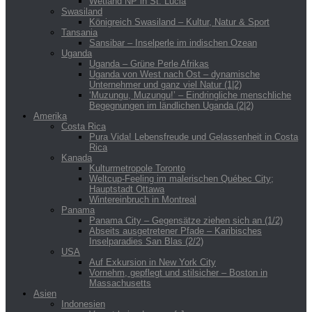
Wetland NP in St. Lucia
Swasiland
Königreich Swasiland – Kultur, Natur & Sport
Tansania
Sansibar – Inselperle im indischen Ozean
Uganda
Uganda – Grüne Perle Afrikas
Uganda von West nach Ost – dynamische
Unternehmer und ganz viel Natur (1|2)
‘Muzungu, Muzungu!’ – Eindringliche menschliche
Begegnungen im ländlichen Uganda (2|2)
Amerika
Costa Rica
Pura Vida! Lebensfreude und Gelassenheit in Costa
Rica
Kanada
Kulturmetropole Toronto
Weltcup-Feeling im malerischen Québec City;
Hauptstadt Ottawa
Wintereinbruch in Montreal
Panama
Panama City – Gegensätze ziehen sich an (1/2)
Abseits ausgetretener Pfade – Karibisches
Inselparadies San Blas (2/2)
USA
Auf Exkursion in New York City
Vornehm, gepflegt und stilsicher – Boston in
Massachusetts
Asien
Indonesien