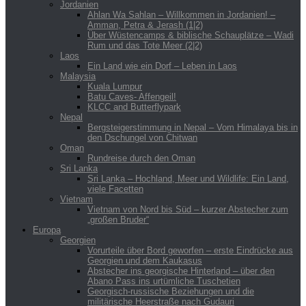
Jordanien
Ahlan Wa Sahlan – Willkommen in Jordanien! –
Amman, Petra & Jerash (1|2)
Über Wüstencamps & biblische Schauplätze – Wadi
Rum und das Tote Meer (2|2)
Laos
Ein Land wie ein Dorf – Leben in Laos
Malaysia
Kuala Lumpur
Batu Caves- Affengeil!
KLCC and Butterflypark
Nepal
Bergsteigerstimmung in Nepal – Vom Himalaya bis in
den Dschungel von Chitwan
Oman
Rundreise durch den Oman
Sri Lanka
Sri Lanka – Hochland, Meer und Wildlife: Ein Land,
viele Facetten
Vietnam
Vietnam von Nord bis Süd – kurzer Abstecher zum
„großen Bruder“
Europa
Georgien
Vorurteile über Bord geworfen – erste Eindrücke aus
Georgien und dem Kaukasus
Abstecher ins georgische Hinterland – über den
Abano Pass ins urtümliche Tuschetien
Georgisch-russische Beziehungen und die
militärische Heerstraße nach Gudauri