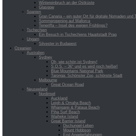
Wintereinbruch an der Ostküste
Glasgow
Spanien
Gran Canaria – ein guter Ort für digitale Nomaden und T
Sommeropening auf Mallorca
Teneriffa – Insel des ewigen Frühlings?
Tschechien
Ein Besuch in Tschechiens Hauptstadt Prag
Ungarn
Silvester in Budapest
Ozeanien
Australien
Sydney
Oh, wie schön ist Sydney!
S.O.S. – 36° und es wird noch heißer!
Blue Mountains National Park
Taronga: Schönster Zoo, schönste Stadt
Melbourne
Great Ocean Road
Neuseeland
Nordinsel
Auckland
Leigh & Omaha Beach
Whangarei & Pataua Beach
Piha Surf Beach
Waiheke Island
Great Barrier Island
Dschungel-Leben
Mount Hobbson
Erst Angelerfahrungen