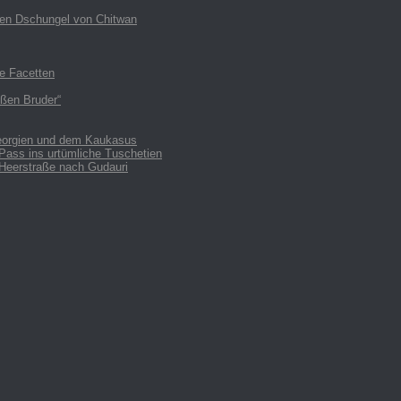
den Dschungel von Chitwan
le Facetten
oßen Bruder“
Georgien und dem Kaukasus
Pass ins urtümliche Tuschetien
 Heerstraße nach Gudauri