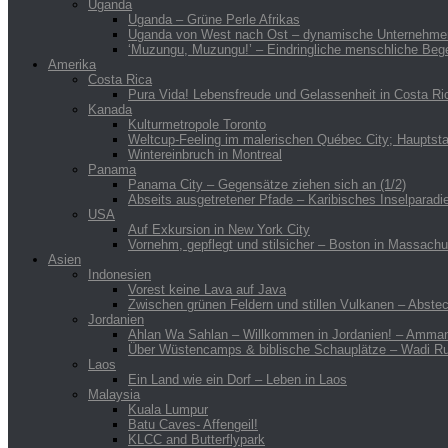
Uganda
Uganda – Grüne Perle Afrikas
Uganda von West nach Ost – dynamische Unternehmer u
‘Muzungu, Muzungu!’ – Eindringliche menschliche Beg
Amerika
Costa Rica
Pura Vida! Lebensfreude und Gelassenheit in Costa Ri
Kanada
Kulturmetropole Toronto
Weltcup-Feeling im malerischen Québec City; Hauptst
Wintereinbruch in Montreal
Panama
Panama City – Gegensätze ziehen sich an (1/2)
Abseits ausgetretener Pfade – Karibisches Inselparadi
USA
Auf Exkursion in New York City
Vornehm, gepflegt und stilsicher – Boston in Massachu
Asien
Indonesien
Vorest keine Lava auf Java
Zwischen grünen Feldern und stillen Vulkanen – Abstec
Jordanien
Ahlan Wa Sahlan – Willkommen in Jordanien! – Amman,
Über Wüstencamps & biblische Schauplätze – Wadi Ru
Laos
Ein Land wie ein Dorf – Leben in Laos
Malaysia
Kuala Lumpur
Batu Caves- Affengeil!
KLCC and Butterflypark