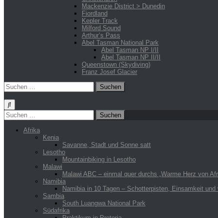
Mackenzie District > Dunedin
Fiordland
Kepler Track
Milford Sound
Arthur’s Pass
Abel Tasman National Park
Abel Tasman NP I/II
Abel Tasman NP II/II
Queenstown (Skydiving)
Franz Josef Glacier
Suchen
nach:
Suchen
nach:
Afrika
Kenia
Savanne, Stadt und Sonne satt
Lesotho
Mountainbiking in Lesotho
Malawi
Malawi ABC – einmal quer durchs „Warme Herz von Afr
Namibia
Namibia in 10 Tagen – Schotterpisten, Einsamkeit und 
Sambia
South Luangwa National Park
Südafrika
Praktikum in Pretoria