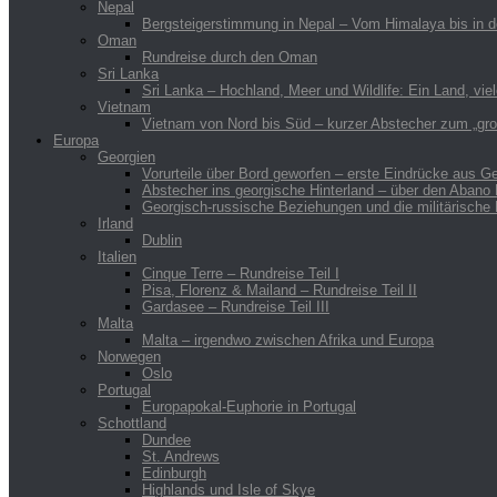
Nepal
Bergsteigerstimmung in Nepal – Vom Himalaya bis in 
Oman
Rundreise durch den Oman
Sri Lanka
Sri Lanka – Hochland, Meer und Wildlife: Ein Land, vie
Vietnam
Vietnam von Nord bis Süd – kurzer Abstecher zum „gr
Europa
Georgien
Vorurteile über Bord geworfen – erste Eindrücke aus 
Abstecher ins georgische Hinterland – über den Abano 
Georgisch-russische Beziehungen und die militärische
Irland
Dublin
Italien
Cinque Terre – Rundreise Teil I
Pisa, Florenz & Mailand – Rundreise Teil II
Gardasee – Rundreise Teil III
Malta
Malta – irgendwo zwischen Afrika und Europa
Norwegen
Oslo
Portugal
Europapokal-Euphorie in Portugal
Schottland
Dundee
St. Andrews
Edinburgh
Highlands und Isle of Skye