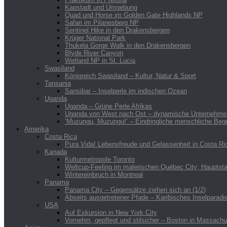
Kapstadt und Umgebung
Quad und Horse im Golden Gate Highlands NP
Safari im Pilanesberg NP
Sentinel Hike in den Drakensbergen
Krüger National Park
Thukela Gorge Walk in den Drakensbergen
Blyde River Canyon
Wetland NP in St. Lucia
Swasiland
Königreich Swasiland – Kultur, Natur & Sport
Tansania
Sansibar – Inselperle im indischen Ozean
Uganda
Uganda – Grüne Perle Afrikas
Uganda von West nach Ost – dynamische Unternehmer u
‘Muzungu, Muzungu!’ – Eindringliche menschliche Beg
Amerika
Costa Rica
Pura Vida! Lebensfreude und Gelassenheit in Costa Ri
Kanada
Kulturmetropole Toronto
Weltcup-Feeling im malerischen Québec City; Hauptst
Wintereinbruch in Montreal
Panama
Panama City – Gegensätze ziehen sich an (1/2)
Abseits ausgetretener Pfade – Karibisches Inselparadi
USA
Auf Exkursion in New York City
Vornehm, gepflegt und stilsicher – Boston in Massachu