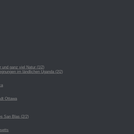
nd ganz viel Natur (1|2)
egnungen im ländlichen Uganda (2|2)
ca
adt Ottawa
es San Blas (2/2)
setts