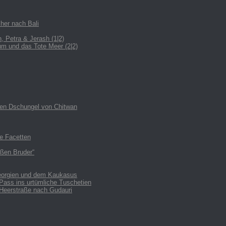
her nach Bali
 Petra & Jerash (1|2)
m und das Tote Meer (2|2)
den Dschungel von Chitwan
le Facetten
oßen Bruder“
Georgien und dem Kaukasus
Pass ins urtümliche Tuschetien
 Heerstraße nach Gudauri