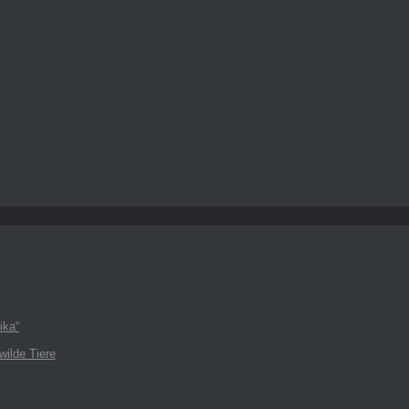
ika“
wilde Tiere