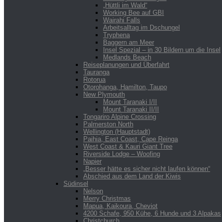
„Hüttli im Wald“
Working Bee auf GBI
Wairahi Falls
Arbeitsalltag im Dschungel
Tryphena
Baggern am Meer
Insel Spezial – in 30 Bildern um die Insel
Medlands Beach
Reiseplanungen und Überfahrt
Tauranga
Rotorua
Otorohanga, Hamilton, Taupo
New Plymouth
Mount Taranaki I/II
Mount Taranaki II/II
Tongariro Alpine Crossing
Palmerston North
Wellington (Hauptstadt)
Paihia, East Coast, Cape Reinga
West Coast & Kauri Giant Tree
Riverside Lodge – Woofing
Napier
„Besser hätte es sicher nicht laufen können“
Abschied aus dem Land der Kiwis
Südinsel
Nelson
Merry Christmas
Mapua, Kaikoura, Cheviot
4200 Schafe, 950 Kühe, 6 Hunde und 3 Alpakas
Christchurch