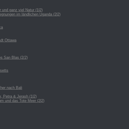
nd ganz viel Natur (1|2)
egnungen im ländlichen Uganda (2|2)
ca
adt Ottawa
es San Blas (2/2)
setts
her nach Bali
 Petra & Jerash (1|2)
m und das Tote Meer (2|2)