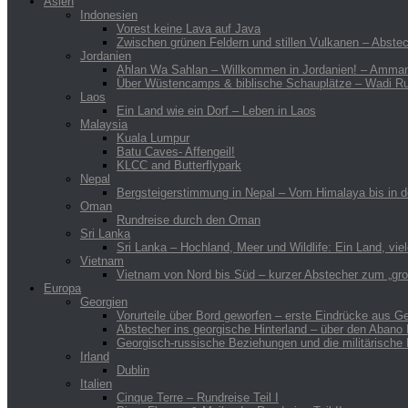
Asien
Indonesien
Vorest keine Lava auf Java
Zwischen grünen Feldern und stillen Vulkanen – Abstec
Jordanien
Ahlan Wa Sahlan – Willkommen in Jordanien! – Amman,
Über Wüstencamps & biblische Schauplätze – Wadi Ru
Laos
Ein Land wie ein Dorf – Leben in Laos
Malaysia
Kuala Lumpur
Batu Caves- Affengeil!
KLCC and Butterflypark
Nepal
Bergsteigerstimmung in Nepal – Vom Himalaya bis in 
Oman
Rundreise durch den Oman
Sri Lanka
Sri Lanka – Hochland, Meer und Wildlife: Ein Land, vie
Vietnam
Vietnam von Nord bis Süd – kurzer Abstecher zum „gr
Europa
Georgien
Vorurteile über Bord geworfen – erste Eindrücke aus 
Abstecher ins georgische Hinterland – über den Abano 
Georgisch-russische Beziehungen und die militärische
Irland
Dublin
Italien
Cinque Terre – Rundreise Teil I