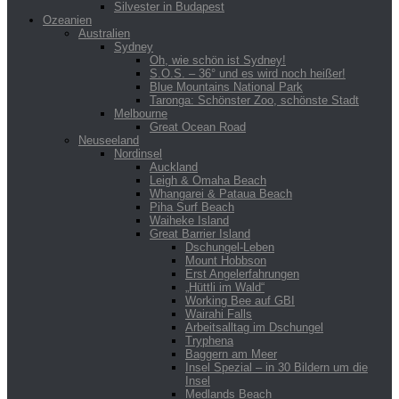
Silvester in Budapest
Ozeanien
Australien
Sydney
Oh, wie schön ist Sydney!
S.O.S. – 36° und es wird noch heißer!
Blue Mountains National Park
Taronga: Schönster Zoo, schönste Stadt
Melbourne
Great Ocean Road
Neuseeland
Nordinsel
Auckland
Leigh & Omaha Beach
Whangarei & Pataua Beach
Piha Surf Beach
Waiheke Island
Great Barrier Island
Dschungel-Leben
Mount Hobbson
Erst Angelerfahrungen
„Hüttli im Wald“
Working Bee auf GBI
Wairahi Falls
Arbeitsalltag im Dschungel
Tryphena
Baggern am Meer
Insel Spezial – in 30 Bildern um die
Insel
Medlands Beach