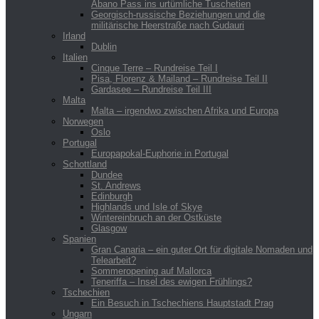
Abano Pass ins urtümliche Tuschetien
Georgisch-russische Beziehungen und die
militärische Heerstraße nach Gudauri
Irland
Dublin
Italien
Cinque Terre – Rundreise Teil I
Pisa, Florenz & Mailand – Rundreise Teil II
Gardasee – Rundreise Teil III
Malta
Malta – irgendwo zwischen Afrika und Europa
Norwegen
Oslo
Portugal
Europapokal-Euphorie in Portugal
Schottland
Dundee
St. Andrews
Edinburgh
Highlands und Isle of Skye
Wintereinbruch an der Ostküste
Glasgow
Spanien
Gran Canaria – ein guter Ort für digitale Nomaden und
Telearbeit?
Sommeropening auf Mallorca
Teneriffa – Insel des ewigen Frühlings?
Tschechien
Ein Besuch in Tschechiens Hauptstadt Prag
Ungarn