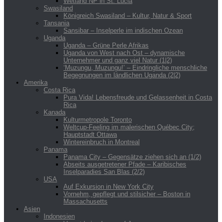
Wetland NP in St. Lucia
Swasiland
Königreich Swasiland – Kultur, Natur & Sport
Tansania
Sansibar – Inselperle im indischen Ozean
Uganda
Uganda – Grüne Perle Afrikas
Uganda von West nach Ost – dynamische
Unternehmer und ganz viel Natur (1|2)
‘Muzungu, Muzungu!’ – Eindringliche menschliche
Begegnungen im ländlichen Uganda (2|2)
Amerika
Costa Rica
Pura Vida! Lebensfreude und Gelassenheit in Costa
Rica
Kanada
Kulturmetropole Toronto
Weltcup-Feeling im malerischen Québec City;
Hauptstadt Ottawa
Wintereinbruch in Montreal
Panama
Panama City – Gegensätze ziehen sich an (1/2)
Abseits ausgetretener Pfade – Karibisches
Inselparadies San Blas (2/2)
USA
Auf Exkursion in New York City
Vornehm, gepflegt und stilsicher – Boston in
Massachusetts
Asien
Indonesien