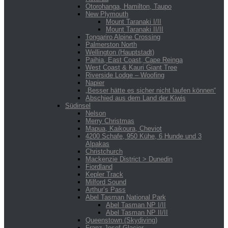
Otorohanga, Hamilton, Taupo
New Plymouth
Mount Taranaki I/II
Mount Taranaki II/II
Tongariro Alpine Crossing
Palmerston North
Wellington (Hauptstadt)
Paihia, East Coast, Cape Reinga
West Coast & Kauri Giant Tree
Riverside Lodge – Woofing
Napier
„Besser hätte es sicher nicht laufen können“
Abschied aus dem Land der Kiwis
Südinsel
Nelson
Merry Christmas
Mapua, Kaikoura, Cheviot
4200 Schafe, 950 Kühe, 6 Hunde und 3
Alpakas
Christchurch
Mackenzie District > Dunedin
Fiordland
Kepler Track
Milford Sound
Arthur’s Pass
Abel Tasman National Park
Abel Tasman NP I/II
Abel Tasman NP II/II
Queenstown (Skydiving)
Franz Josef Glacier