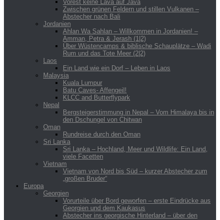
Vorest keine Lava auf Java
Zwischen grünen Feldern und stillen Vulkanen –
Abstecher nach Bali
Jordanien
Ahlan Wa Sahlan – Willkommen in Jordanien! –
Amman, Petra & Jerash (1|2)
Über Wüstencamps & biblische Schauplätze – Wadi
Rum und das Tote Meer (2|2)
Laos
Ein Land wie ein Dorf – Leben in Laos
Malaysia
Kuala Lumpur
Batu Caves- Affengeil!
KLCC and Butterflypark
Nepal
Bergsteigerstimmung in Nepal – Vom Himalaya bis in
den Dschungel von Chitwan
Oman
Rundreise durch den Oman
Sri Lanka
Sri Lanka – Hochland, Meer und Wildlife: Ein Land,
viele Facetten
Vietnam
Vietnam von Nord bis Süd – kurzer Abstecher zum
„großen Bruder“
Europa
Georgien
Vorurteile über Bord geworfen – erste Eindrücke aus
Georgien und dem Kaukasus
Abstecher ins georgische Hinterland – über den