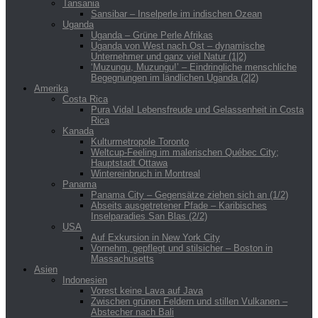
Tansania
Sansibar – Inselperle im indischen Ozean
Uganda
Uganda – Grüne Perle Afrikas
Uganda von West nach Ost – dynamische
Unternehmer und ganz viel Natur (1|2)
‘Muzungu, Muzungu!’ – Eindringliche menschliche
Begegnungen im ländlichen Uganda (2|2)
Amerika
Costa Rica
Pura Vida! Lebensfreude und Gelassenheit in Costa
Rica
Kanada
Kulturmetropole Toronto
Weltcup-Feeling im malerischen Québec City;
Hauptstadt Ottawa
Wintereinbruch in Montreal
Panama
Panama City – Gegensätze ziehen sich an (1/2)
Abseits ausgetretener Pfade – Karibisches
Inselparadies San Blas (2/2)
USA
Auf Exkursion in New York City
Vornehm, gepflegt und stilsicher – Boston in
Massachusetts
Asien
Indonesien
Vorest keine Lava auf Java
Zwischen grünen Feldern und stillen Vulkanen –
Abstecher nach Bali