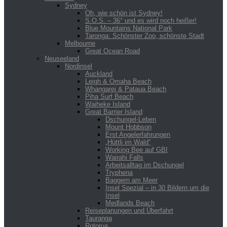
Sydney
Oh, wie schön ist Sydney!
S.O.S. – 36° und es wird noch heißer!
Blue Mountains National Park
Taronga: Schönster Zoo, schönste Stadt
Melbourne
Great Ocean Road
Neuseeland
Nordinsel
Auckland
Leigh & Omaha Beach
Whangarei & Pataua Beach
Piha Surf Beach
Waiheke Island
Great Barrier Island
Dschungel-Leben
Mount Hobbson
Erst Angelerfahrungen
„Hüttli im Wald“
Working Bee auf GBI
Wairahi Falls
Arbeitsalltag im Dschungel
Tryphena
Baggern am Meer
Insel Spezial – in 30 Bildern um die
Insel
Medlands Beach
Reiseplanungen und Überfahrt
Tauranga
Rotorua