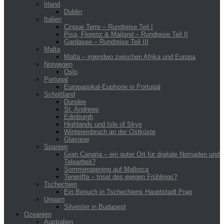
Irland
Dublin
Italien
Cinque Terre – Rundreise Teil I
Pisa, Florenz & Mailand – Rundreise Teil II
Gardasee – Rundreise Teil III
Malta
Malta – irgendwo zwischen Afrika und Europa
Norwegen
Oslo
Portugal
Europapokal-Euphorie in Portugal
Schottland
Dundee
St. Andrews
Edinburgh
Highlands und Isle of Skye
Wintereinbruch an der Ostküste
Glasgow
Spanien
Gran Canaria – ein guter Ort für digitale Nomaden und
Telearbeit?
Sommeropening auf Mallorca
Teneriffa – Insel des ewigen Frühlings?
Tschechien
Ein Besuch in Tschechiens Hauptstadt Prag
Ungarn
Silvester in Budapest
Ozeanien
Australien