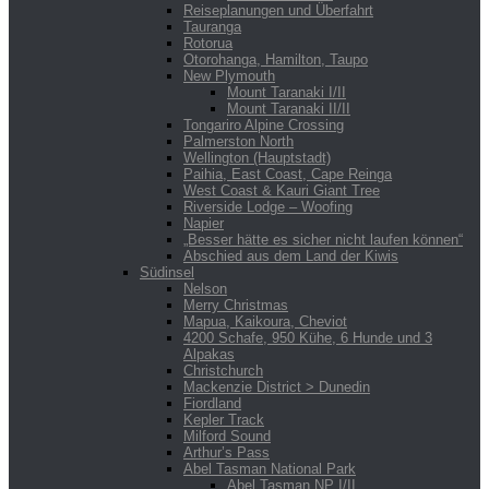
Reiseplanungen und Überfahrt
Tauranga
Rotorua
Otorohanga, Hamilton, Taupo
New Plymouth
Mount Taranaki I/II
Mount Taranaki II/II
Tongariro Alpine Crossing
Palmerston North
Wellington (Hauptstadt)
Paihia, East Coast, Cape Reinga
West Coast & Kauri Giant Tree
Riverside Lodge – Woofing
Napier
„Besser hätte es sicher nicht laufen können“
Abschied aus dem Land der Kiwis
Südinsel
Nelson
Merry Christmas
Mapua, Kaikoura, Cheviot
4200 Schafe, 950 Kühe, 6 Hunde und 3
Alpakas
Christchurch
Mackenzie District > Dunedin
Fiordland
Kepler Track
Milford Sound
Arthur’s Pass
Abel Tasman National Park
Abel Tasman NP I/II