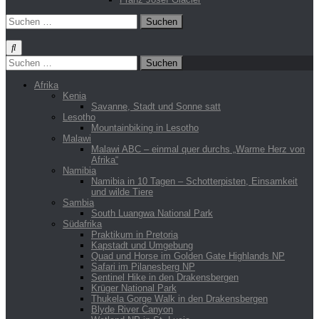
Suchen
nach:
Suchen
nach:
Afrika
Kenia
Savanne, Stadt und Sonne satt
Lesotho
Mountainbiking in Lesotho
Malawi
Malawi ABC – einmal quer durchs „Warme Herz von
Afrika“
Namibia
Namibia in 10 Tagen – Schotterpisten, Einsamkeit
und wilde Tiere
Sambia
South Luangwa National Park
Südafrika
Praktikum in Pretoria
Kapstadt und Umgebung
Quad und Horse im Golden Gate Highlands NP
Safari im Pilanesberg NP
Sentinel Hike in den Drakensbergen
Krüger National Park
Thukela Gorge Walk in den Drakensbergen
Blyde River Canyon