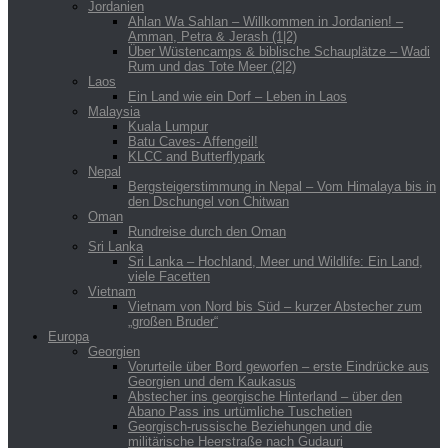
Jordanien
Ahlan Wa Sahlan – Willkommen in Jordanien! –
Amman, Petra & Jerash (1|2)
Über Wüstencamps & biblische Schauplätze – Wadi
Rum und das Tote Meer (2|2)
Laos
Ein Land wie ein Dorf – Leben in Laos
Malaysia
Kuala Lumpur
Batu Caves- Affengeil!
KLCC and Butterflypark
Nepal
Bergsteigerstimmung in Nepal – Vom Himalaya bis in
den Dschungel von Chitwan
Oman
Rundreise durch den Oman
Sri Lanka
Sri Lanka – Hochland, Meer und Wildlife: Ein Land,
viele Facetten
Vietnam
Vietnam von Nord bis Süd – kurzer Abstecher zum
„großen Bruder“
Europa
Georgien
Vorurteile über Bord geworfen – erste Eindrücke aus
Georgien und dem Kaukasus
Abstecher ins georgische Hinterland – über den
Abano Pass ins urtümliche Tuschetien
Georgisch-russische Beziehungen und die
militärische Heerstraße nach Gudauri